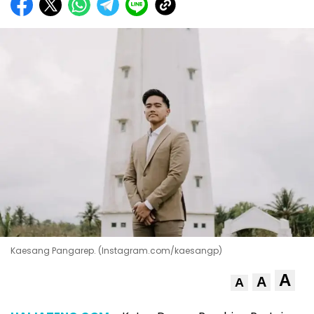
Kaesang Pangarep. (Instagram.com/kaesangp)
A
A
A