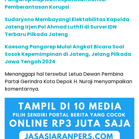
Pemberantasan Korupsi
Sudaryono Membayangi Elektabilitas Kapolda
Jateng Irjen Pol Ahmad Luthfi di Survei IDN
Terbaru Pilkada Jateng
Kaesang Pangarep Mulai Angkat Bicara Soal
Sosok Kepemimpinan di Jateng, Jelang Pilkada
Jawa Tengah 2024
Menanggapi hal terswbut Letua Dewan Pembina
Partai Gerindra Kota Depok H. Nuroji menyampaikan
komentarnya.