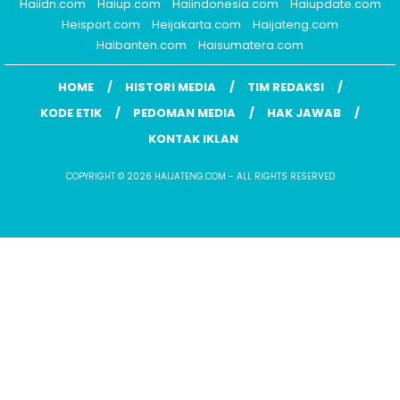
Haiidn.com
Haiup.com
Haiindonesia.com
Haiupdate.com
Heisport.com
Heijakarta.com
Haijateng.com
Haibanten.com
Haisumatera.com
HOME
HISTORI MEDIA
TIM REDAKSI
KODE ETIK
PEDOMAN MEDIA
HAK JAWAB
KONTAK IKLAN
COPYRIGHT © 2026 HAIJATENG.COM - ALL RIGHTS RESERVED