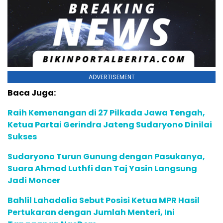
ADVERTISEMENT
Baca Juga:
Raih Kemenangan di 27 Pilkada Jawa Tengah,
Ketua Partai Gerindra Jateng Sudaryono Dinilai
Sukses
Sudaryono Turun Gunung dengan Pasukanya,
Suara Ahmad Luthfi dan Taj Yasin Langsung
Jadi Moncer
Bahlil Lahadalia Sebut Posisi Ketua MPR Hasil
Pertukaran dengan Jumlah Menteri, Ini