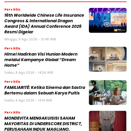
Pers Rilis
16th Worldwide Chinese Life Insurance
Congress & International Dragon
Award (IDA) Annual Conference 2026
Resmi Digelar
Minggu, 9 Agu 2026 - 01:45 WIB
Pers Rilis
Himel Hadirkan Visi Hunian Modern
melalui Kampanye Global “Dream
Home”
Sabtu, 8 Agu 2026 - 14:26 WIB
Pers Rilis
FAMILIARITÉ: Ketika Sinema dan Sastra
Bertemu dalam Sebuah Karya Puitis
Sabtu, 8 Agu 2026 - 14:19 WIB
Pers Rilis
MONDEVITA MENGAKUISISI SAHAM
MAYORITAS DI UNDERSCORE DISTRICT,
PERUSAHAAN INDUK MAGLIANO,