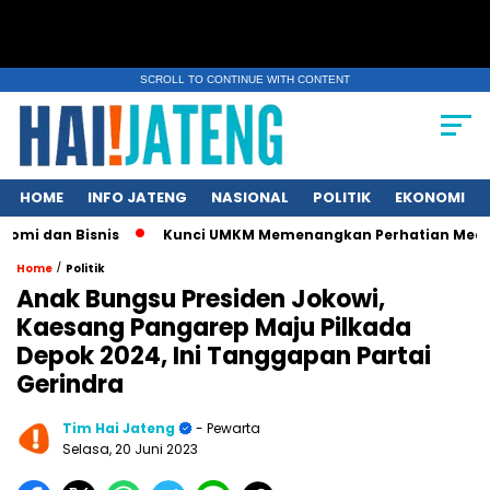
SCROLL TO CONTINUE WITH CONTENT
HOME
INFO JATENG
NASIONAL
POLITIK
EKONOMI
 Bisnis
Kunci UMKM Memenangkan Perhatian Media dan Pasar
/
Home
Politik
Anak Bungsu Presiden Jokowi,
Kaesang Pangarep Maju Pilkada
Depok 2024, Ini Tanggapan Partai
Gerindra
Tim Hai Jateng
- Pewarta
Selasa, 20 Juni 2023