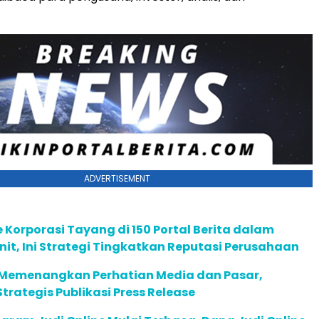
ADVERTISEMENT
e Korporasi Tayang di 150 Portal Berita dalam
it, Ini Strategi Tingkatkan Reputasi Perusahaan
Memenangkan Perhatian Media dan Pasar,
trategis Publikasi Press Release