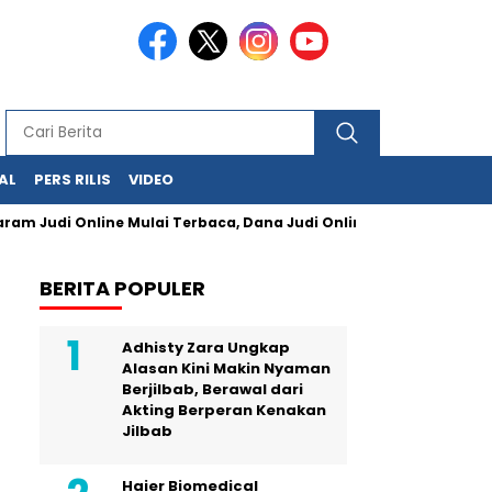
AL
PERS RILIS
VIDEO
di Online Mulai Terbaca, Dana Judi Online Rp47,97 Triliun di Ku
BERITA POPULER
Adhisty Zara Ungkap
Alasan Kini Makin Nyaman
Berjilbab, Berawal dari
Akting Berperan Kenakan
Jilbab
Haier Biomedical