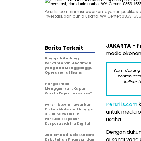
Persrilis.com kini menawarkan layanan publikasi
investasi, dan dunia usaha. WA Center: 0853 1555
JAKARTA
– P
Berita Terkait
media ekonomi
Rayap di Gedung
Perkantoran: Ancaman
yang Bisa Mengganggu
Yuks, dukung
Operasional Bisnis
konten arti
kuliner 
Harga Emas
Menggiurkan. Kapan
Waktu Tepat Investasi?
Persrilis.com
k
Persrilis.com Tawarkan
Diskon Maksimal Hingga
untuk media o
31 Juli 2026 Untuk
usaha.
Perkuat Eksposur
Korporasi di Era Digital
Dengan dukung
Jual Emas di Solo: Antara
di kanal yang 
Kebutuhan Finansial dan