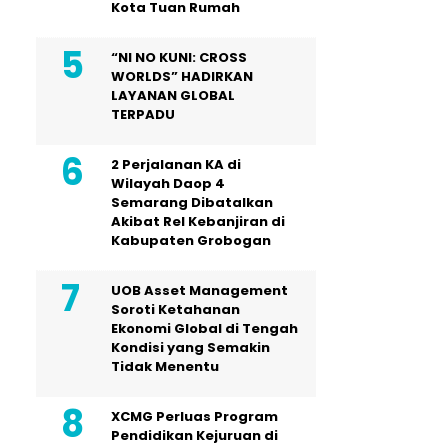
Kota Tuan Rumah
“NI NO KUNI: CROSS
WORLDS” HADIRKAN
LAYANAN GLOBAL
TERPADU
2 Perjalanan KA di
Wilayah Daop 4
Semarang Dibatalkan
Akibat Rel Kebanjiran di
Kabupaten Grobogan
UOB Asset Management
Soroti Ketahanan
Ekonomi Global di Tengah
Kondisi yang Semakin
Tidak Menentu
XCMG Perluas Program
Pendidikan Kejuruan di