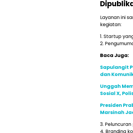
Dipublik
Layanan ini s
kegiatan:
1. Startup yan
2. Pengumuma
Baca Juga:
Sapulangit P
dan Komunik
Unggah Meme
Sosial X, Po
Presiden Pr
Marsinah Ja
3. Peluncuran
4. Branding 