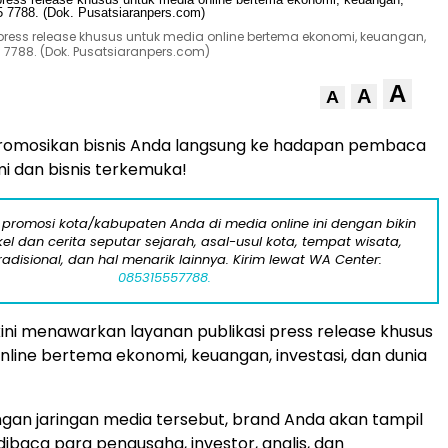
 press release khusus untuk media online bertema ekonomi, keuangan,
 7788. (Dok. Pusatsiaranpers.com)
A
A
A
romosikan bisnis Anda langsung ke hadapan pembaca
 dan bisnis terkemuka!
 promosi kota/kabupaten Anda di media online ini dengan bikin
kel dan cerita seputar sejarah, asal-usul kota, tempat wisata,
tradisional, dan hal menarik lainnya. Kirim lewat WA Center:
085315557788.
ini menawarkan layanan publikasi press release khusus
nline bertema ekonomi, keuangan, investasi, dan dunia
an jaringan media tersebut, brand Anda akan tampil
dibaca para pengusaha, investor, analis, dan