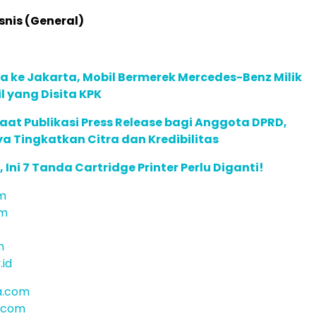
snis (General)
 ke Jakarta, Mobil Bermerek Mercedes-Benz Milik
 yang Disita KPK
faat Publikasi Press Release bagi Anggota DPRD,
a Tingkatkan Citra dan Kredibilitas
Ini 7 Tanda Cartridge Printer Perlu Diganti!
om
om
m
.id
a.com
.com