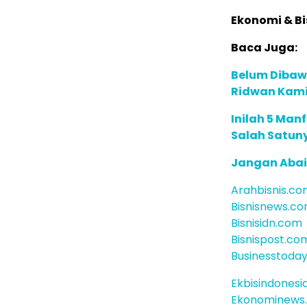
Ekonomi & Bi
Baca Juga:
Belum Dibawa
Ridwan Kamil
Inilah 5 Man
Salah Satuny
Jangan Abai, 
Arahbisnis.c
Bisnisnews.c
Bisnisidn.com
Bisnispost.co
Businesstoday
Ekbisindonesi
Ekonominews