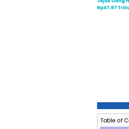
Jejak Uang H
Rp47,97 Tril
Table of 