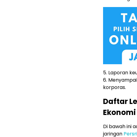
5. Laporan ke
6. Menyampaik
korporas.
Daftar L
Ekonomi 
Di bawah ini 
jaringan
Persr