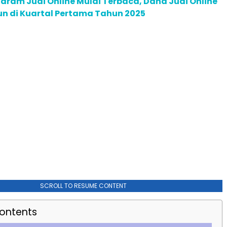
aram Judi Online Mulai Terbaca, Dana Judi Online
iun di Kuartal Pertama Tahun 2025
SCROLL TO RESUME CONTENT
Contents