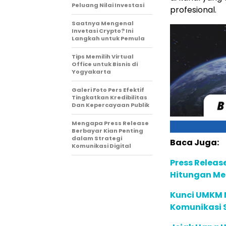
Peluang Nilai Investasi
profesional.
Saatnya Mengenal
Invetasi Crypto? Ini
Langkah untuk Pemula
Tips Memilih Virtual
Office untuk Bisnis di
Yogyakarta
Galeri Foto Pers Efektif
Tingkatkan Kredibilitas
Dan Kepercayaan Publik
Mengapa Press Release
Berbayar Kian Penting
dalam Strategi
Baca Juga:
Komunikasi Digital
Press Releas
Hitungan Men
Kunci UMKM 
Komunikasi S