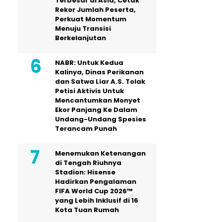
Terbesar di Asia, Cetak
Rekor Jumlah Peserta,
Perkuat Momentum
Menuju Transisi
Berkelanjutan
NABR: Untuk Kedua
Kalinya, Dinas Perikanan
dan Satwa Liar A.S. Tolak
Petisi Aktivis Untuk
Mencantumkan Monyet
Ekor Panjang Ke Dalam
Undang-Undang Spesies
Terancam Punah
Menemukan Ketenangan
di Tengah Riuhnya
Stadion: Hisense
Hadirkan Pengalaman
FIFA World Cup 2026™
yang Lebih Inklusif di 16
Kota Tuan Rumah