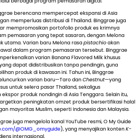
lui berbagai program pemasaran digital.
nggrae berencana mempercepat ekspansi di Asia
an memperluas distribusi di Thailand. Binggrae juga
ar mempromosikan portofolio produk es krimnya
ram pemasaran yang tepat sasaran, dengan Melona
k utama. Varian baru Melona rasa
pistachio
akan
s awal dalam program pemasaran tersebut. Binggrae
perkenalkan varian Banana Flavored Milk khusus
yang dapat didistribusikan tanpa pendingin, guna
ihan produk di kawasan ini. Tahun ini, Binggrae
luncurkan varian baru—Taro dan
Chestnut
—yang
sus untuk selera pasar Thailand, sekaligus
ekspor produk nondingin di Asia Tenggara. Selain itu,
rgetkan peningkatan omzet produk bersertifikasi halal
gan mayoritas Muslim, seperti Indonesia dan Malaysia.
Binggrae juga mengelola kanal YouTube resmi, O My Guide
e.com/@OMG_omyguide
), yang menyajikan konten
K-
iens internasional.