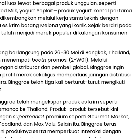
nal luas lewat berbagai produk unggulan, seperti
ed Milk, yogurt Yoplait—produk yogurt kental pertama
 dikembangkan melalui kerja sama teknis dengan
es krim batang Melona yang ikonik. Sejak berdiri pada
e telah menjadi merek populer di kalangan konsumen
ng berlangsung pada 26–30 Mei di Bangkok, Thailand,
an menempati
booth
promosi (2-W01). Melalui
gan distributor dan pembeli global, Binggrae ingin
profil merek sekaligus memperluas jaringan distribusi
ra. Binggrae telah tiga kali berturut-turut mengikuti
t.
inggrae telah mengekspor produk es krim seperti
manco ke Thailand. Produk-produk tersebut kini
ringan
supermarket
premium seperti Gourmet Market,
oodland, dan Max Valu. Selain itu, Binggrae terus
ini produknya serta memperkuat interaksi dengan