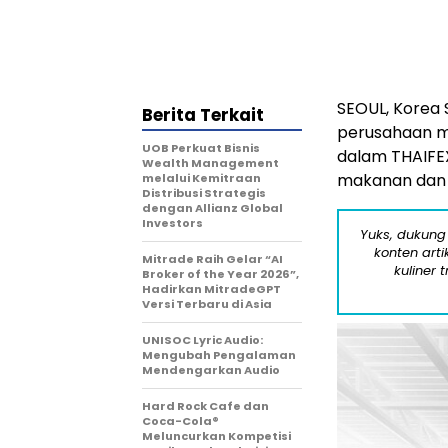
SEOUL, Korea 
Berita Terkait
perusahaan ma
UOB Perkuat Bisnis
dalam THAIFEX
Wealth Management
makanan dan 
melalui Kemitraan
Distribusi Strategis
dengan Allianz Global
Investors
Yuks, dukung
konten arti
Mitrade Raih Gelar “AI
kuliner 
Broker of the Year 2026”,
Hadirkan MitradeGPT
Versi Terbaru di Asia
UNISOC Lyric Audio:
Mengubah Pengalaman
Mendengarkan Audio
Hard Rock Cafe dan
Coca-Cola®
Meluncurkan Kompetisi