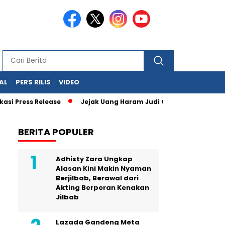
AL
PERS RILIS
VIDEO
 Release
Jejak Uang Haram Judi Online Mulai Terbaca, Dana 
BERITA POPULER
Adhisty Zara Ungkap
Alasan Kini Makin Nyaman
Berjilbab, Berawal dari
Akting Berperan Kenakan
Jilbab
Lazada Gandeng Meta