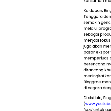
konsumen mela
Ke depan, Bi
Tenggara deng
semakin genc
melalui prog
sebagai produ
menjadi foku
juga akan mem
pasar ekspor 
memperluas pil
berencana me
dirancang khu
meningkatkan 
Binggrae mena
di negara den
Di sisi lain, 
(
www.youtub
food
untuk aud