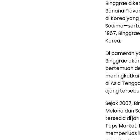
Binggrae dike
Banana Flavor
di Korea yang
Sodima—serta 
1967, Binggra
Korea.
Di pameran ya
Binggrae ak
pertemuan den
meningkatkan 
di Asia Tengga
ajang tersebu
Sejak 2007, B
Melona dan Sa
tersedia di ja
Tops Market, F
memperluas l