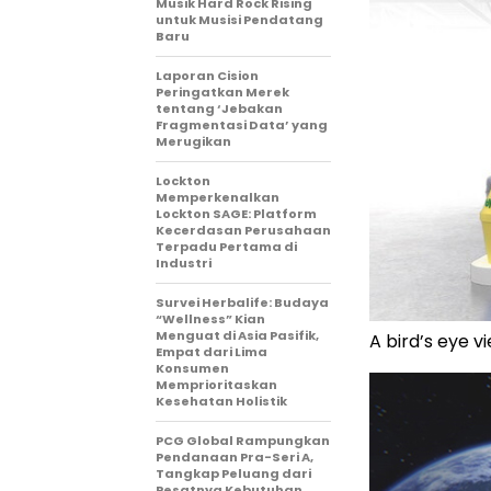
Musik Hard Rock Rising
untuk Musisi Pendatang
Baru
Laporan Cision
Peringatkan Merek
tentang ‘Jebakan
Fragmentasi Data’ yang
Merugikan
Lockton
Memperkenalkan
Lockton SAGE: Platform
Kecerdasan Perusahaan
Terpadu Pertama di
Industri
Survei Herbalife: Budaya
“Wellness” Kian
Menguat di Asia Pasifik,
A bird’s eye v
Empat dari Lima
Konsumen
Memprioritaskan
Kesehatan Holistik
PCG Global Rampungkan
Pendanaan Pra-Seri A,
Tangkap Peluang dari
Pesatnya Kebutuhan