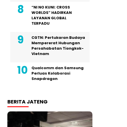
“NI NO KUNI: CROSS
WORLDS” HADIRKAN
LAYANAN GLOBAL
TERPADU
CGTN: Pertukaran Budaya
Mempererat Hubungan
Persahabatan Tiongkok-
Vietnam
Qualcomm dan Samsung
Perluas Kolaborasi
Snapdragon
BERITA JATENG