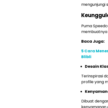
mengunjungi sit
Keunggul
Puma Speedca
membuatnya d
Baca Juga:
5 Cara Mene
Blibli
Desain Kla
Terinspirasi 
profile yang 
Kenyaman
Dibuat dengan
kenyamanan o