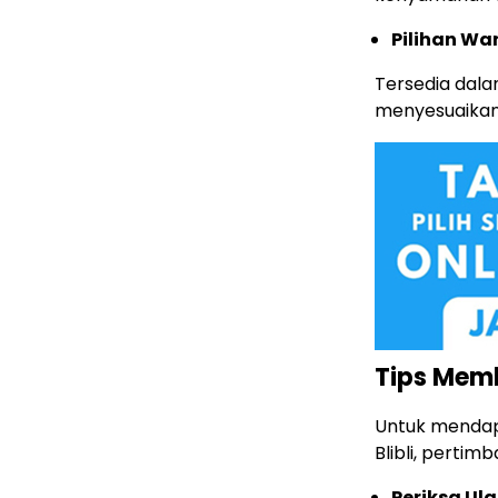
Pilihan W
Tersedia dal
menyesuaikan
Tips Memb
Untuk mendap
Blibli, pertim
Periksa Ul