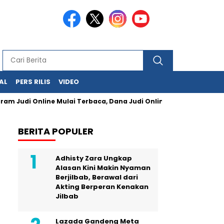
AL
PERS RILIS
VIDEO
i Online Mulai Terbaca, Dana Judi Online Rp47,97 Triliun di Kua
BERITA POPULER
Adhisty Zara Ungkap
Alasan Kini Makin Nyaman
Berjilbab, Berawal dari
Akting Berperan Kenakan
Jilbab
Lazada Gandeng Meta