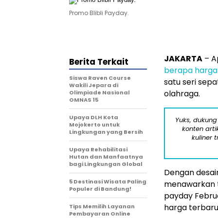
Promo Blibli Payday.
JAKARTA
– A
Berita Terkait
berapa harga
Siswa Raven Course
satu seri sep
Wakili Jepara di
olahraga.
Olimpiade Nasional
OMNAS 15
Upaya DLH Kota
Yuks, dukung
Mojokerto untuk
konten arti
Lingkungan yang Bersih
kuliner 
Upaya Rehabilitasi
Hutan dan Manfaatnya
bagi Lingkungan Global
Dengan desain 
5 Destinasi Wisata Paling
menawarkan ta
Populer di Bandung!
payday Februa
harga terbaru
Tips Memilih Layanan
Pembayaran Online