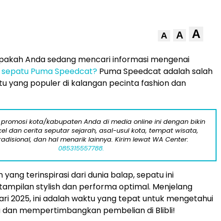
A
A
A
pakah Anda sedang mencari informasi mengenai
 sepatu Puma Speedcat?
Puma Speedcat adalah salah
atu yang populer di kalangan pecinta fashion dan
 promosi kota/kabupaten Anda di media online ini dengan bikin
kel dan cerita seputar sejarah, asal-usul kota, tempat wisata,
tradisional, dan hal menarik lainnya. Kirim lewat WA Center:
085315557788.
yang terinspirasi dari dunia balap, sepatu ini
mpilan stylish dan performa optimal. Menjelang
ri 2025, ini adalah waktu yang tepat untuk mengetahui
 dan mempertimbangkan pembelian di Blibli!