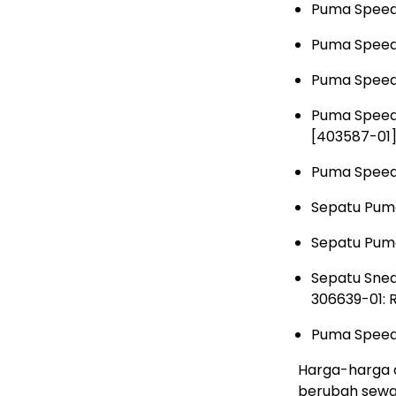
Puma Speedc
Puma Speedc
Puma Speedc
Puma Speedc
[403587-01]
Puma Speedc
Sepatu Pum
Sepatu Puma
Sepatu Snea
306639-01: 
Puma Speed
Harga-harga d
berubah sewak