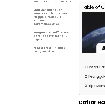
Sesuai Kebutuhan Usaha
Table of 
Mau Menggunakan
Sunscreen dengan SPF
Tinggi? Simak Dulu
Aturan dan
Rekomendasinya
Jangan Abai, Ini 7 Tanda
Cartridge Printer Perlu
Diganti!
Printer Error? Ini Cara
Mengatasinya!
Daftar Har
Keunggul
Tips Memb
Daftar Ha