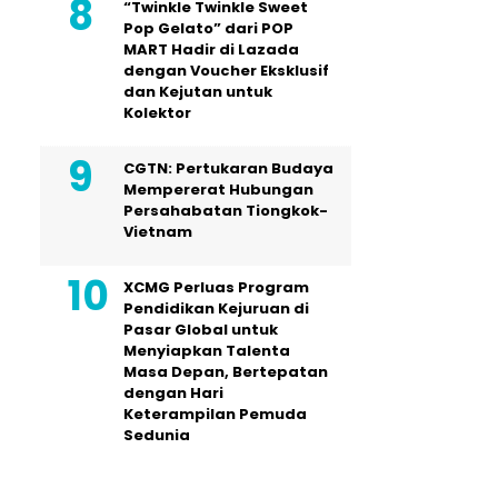
“Twinkle Twinkle Sweet
Pop Gelato” dari POP
MART Hadir di Lazada
dengan Voucher Eksklusif
dan Kejutan untuk
Kolektor
CGTN: Pertukaran Budaya
Mempererat Hubungan
Persahabatan Tiongkok-
Vietnam
XCMG Perluas Program
Pendidikan Kejuruan di
Pasar Global untuk
Menyiapkan Talenta
Masa Depan, Bertepatan
dengan Hari
Keterampilan Pemuda
Sedunia