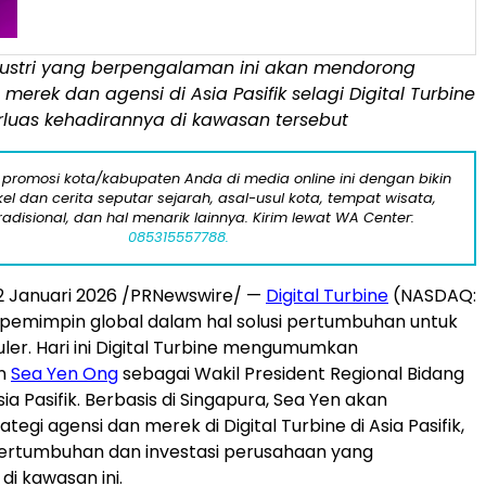
ustri yang berpengalaman ini akan mendorong
erek dan agensi di Asia Pasifik selagi Digital Turbine
luas kehadirannya di kawasan tersebut
 promosi kota/kabupaten Anda di media online ini dengan bikin
kel dan cerita seputar sejarah, asal-usul kota, tempat wisata,
tradisional, dan hal menarik lainnya. Kirim lewat WA Center:
085315557788.
2 Januari 2026
/PRNewswire/ —
Digital Turbine
(NASDAQ:
pemimpin global dalam hal solusi pertumbuhan untuk
uler. Hari ini Digital Turbine mengumumkan
n
Sea Yen Ong
sebagai Wakil President Regional Bidang
sia Pasifik. Berbasis di Singapura, Sea Yen akan
egi agensi dan merek di Digital Turbine di Asia Pasifik,
rtumbuhan dan investasi perusahaan yang
di kawasan ini.