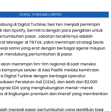
SCROLL TO RESUME CONTENT
bung di Digital Turbine, Sea Yen menjadi pemimpin
Tok dan Spotify, bermitra dengan para pengiklan untuk
rtumbuhan pasar. Jabatan terakhirnya adalah
al Manager di TikTok, yakni memimpin strategi bisnis
kerja sama yang erat dengan berbagai agensi maupun
tuk mendukung pertumbuhan di pasar.
n akan memimpin tim-tim regional di saat mereka
kampanye seluler di Asia Pasifik melalui kemitraan
ara Digital Turbine dengan berbagai operator
odusen Peralatan Asli (OEM), dan lebih dari 82.000
integrasi SDK yang menghubungkan merek-merek
s di lingkungan premium dan imersif yang memberikan
 masih menjadi pasar pertumbuhan yang signifikan bagi