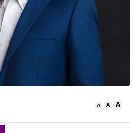
A
A
A