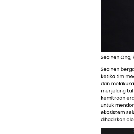
Sea Yen Ong, R
Sea Yen berga
ketika tim me
dan melakukan
menjelang tah
kemitraan era
untuk mendoro
ekosistem sel
dihadirkan ole