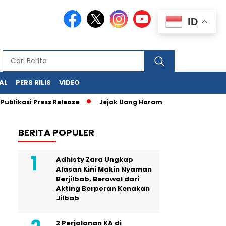
ID
AL
PERS RILIS
VIDEO
 Press Release
Jejak Uang Haram Judi Online Mulai Terbaca,
BERITA POPULER
Adhisty Zara Ungkap
Alasan Kini Makin Nyaman
Berjilbab, Berawal dari
Akting Berperan Kenakan
Jilbab
2 Perjalanan KA di