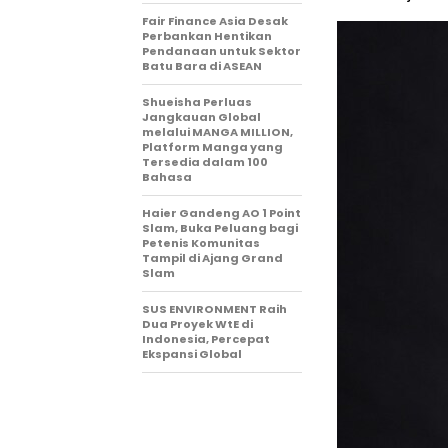
Fair Finance Asia Desak
Perbankan Hentikan
Pendanaan untuk Sektor
Batu Bara di ASEAN
Shueisha Perluas
Jangkauan Global
melalui MANGA MILLION,
Platform Manga yang
Tersedia dalam 100
Bahasa
Haier Gandeng AO 1 Point
Slam, Buka Peluang bagi
Petenis Komunitas
Tampil di Ajang Grand
Slam
SUS ENVIRONMENT Raih
Dua Proyek WtE di
Indonesia, Percepat
Ekspansi Global