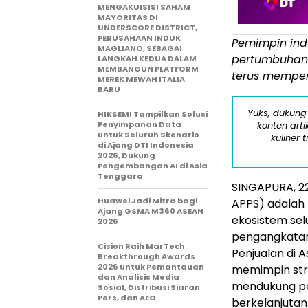
MENGAKUISISI SAHAM
MAYORITAS DI
UNDERSCORE DISTRICT,
PERUSAHAAN INDUK
Pemimpin ind
MAGLIANO, SEBAGAI
pertumbuhan m
LANGKAH KEDUA DALAM
MEMBANGUN PLATFORM
terus memper
MEREK MEWAH ITALIA
BARU
Yuks, dukung
HIKSEMI Tampilkan Solusi
Penyimpanan Data
konten arti
untuk Seluruh Skenario
kuliner 
di Ajang DTI Indonesia
2026, Dukung
Pengembangan AI di Asia
Tenggara
SINGAPURA
,
2
Huawei Jadi Mitra bagi
APPS) adalah 
Ajang GSMA M360 ASEAN
ekosistem sel
2026
pengangkata
Cision Raih MarTech
Penjualan di A
Breakthrough Awards
2026 untuk Pemantauan
memimpin strat
dan Analisis Media
mendukung pe
Sosial, Distribusi Siaran
Pers, dan AEO
berkelanjutan 