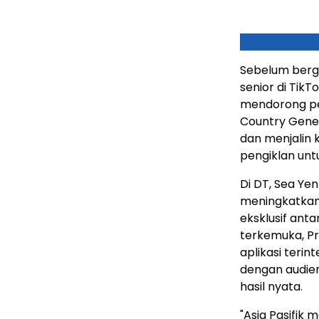
Sebelum berga
senior di Tik
mendorong pe
Country Gener
dan menjalin 
pengiklan un
Di DT, Sea Ye
meningkatkan 
eksklusif ant
terkemuka, Pr
aplikasi ter
dengan audien
hasil nyata.
"Asia Pasifik