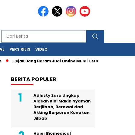
AL
PERS RILIS
VIDEO
ejak Uang Haram Judi Online Mulai Terbaca, Dana Judi Online Rp4
BERITA POPULER
Adhisty Zara Ungkap
Alasan Kini Makin Nyaman
Berjilbab, Berawal dari
Akting Berperan Kenakan
Jilbab
Haier Biomedical