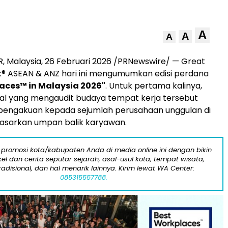
A
A
A
 Malaysia, 26 Februari 2026 /PRNewswire/ — Great
k® ASEAN & ANZ hari ini mengumumkan edisi perdana
aces™ in Malaysia 2026"
. Untuk pertama kalinya,
al yang mengaudit budaya tempat kerja tersebut
engakuan kepada sejumlah perusahaan unggulan di
dasarkan umpan balik karyawan.
 promosi kota/kabupaten Anda di media online ini dengan bikin
kel dan cerita seputar sejarah, asal-usul kota, tempat wisata,
tradisional, dan hal menarik lainnya. Kirim lewat WA Center:
085315557788.