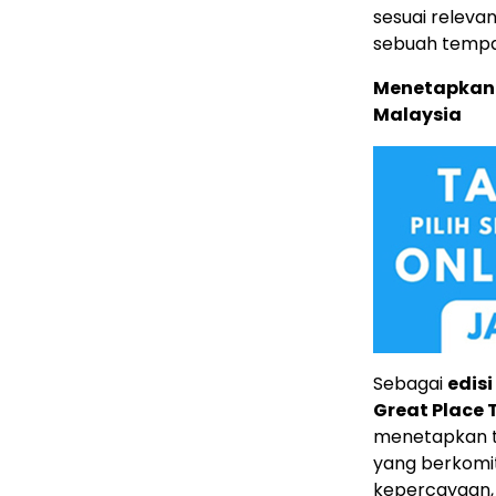
sesuai releva
sebuah tempat
Menetapkan 
Malaysia
Sebagai
edis
Great Place 
menetapkan to
yang berkomi
kepercayaan,