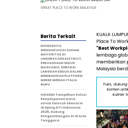
GREAT PLACE TO WORK MALAYSIA
KUALA LUMPUR,
Berita Terkait
Place To Wor
MONDEVITA
"Best Workpl
MENGAKUISISI SAHAM
lembaga glob
MAYORITAS DI
UNDERSCORE DISTRICT,
memberikan p
PERUSAHAAN INDUK
MAGLIANO, SEBAGAI
Malaysia ber
LANGKAH KEDUA DALAM
MEMBANGUN PLATFORM
MEREK MEWAH ITALIA
Yuks, dukung
BARU
konten arti
kuliner 
HIKSEMI Tampilkan Solusi
Penyimpanan Data
untuk Seluruh Skenario
di Ajang DTI Indonesia
2026, Dukung
Pengembangan AI di Asia
Tenggara