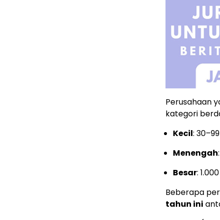
Perusahaan ya
kategori berd
Kecil
: 30–9
Menengah
Besar
: 1.00
Beberapa pe
tahun ini
anta