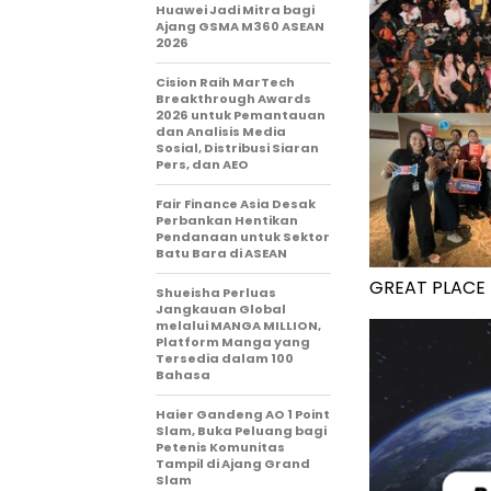
Huawei Jadi Mitra bagi
Ajang GSMA M360 ASEAN
2026
Cision Raih MarTech
Breakthrough Awards
2026 untuk Pemantauan
dan Analisis Media
Sosial, Distribusi Siaran
Pers, dan AEO
Fair Finance Asia Desak
Perbankan Hentikan
Pendanaan untuk Sektor
Batu Bara di ASEAN
GREAT PLACE
Shueisha Perluas
Jangkauan Global
melalui MANGA MILLION,
Platform Manga yang
Tersedia dalam 100
Bahasa
Haier Gandeng AO 1 Point
Slam, Buka Peluang bagi
Petenis Komunitas
Tampil di Ajang Grand
Slam