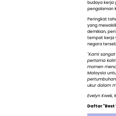
budaya kerja 
pengalaman ke
Peringkat tah
yang mewakili
demikian, per
tempat kerja 
negara terseb
"Kami sangat
pertama kalin
momen menari
Malaysia unt
pertumbuhan 
ukur dalam m
Evelyn Kwek, 
Daftar "Best