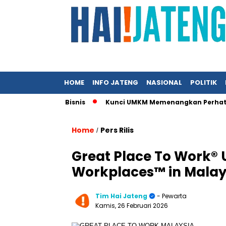
HOME
INFO JATENG
NASIONAL
POLITIK
konomi dan Bisnis
Kunci UMKM Memenangkan Perhatian Media d
Home
Pers Rilis
/
Great Place To Work®
Workplaces™ in Malay
Tim Hai Jateng
- Pewarta
Kamis, 26 Februari 2026