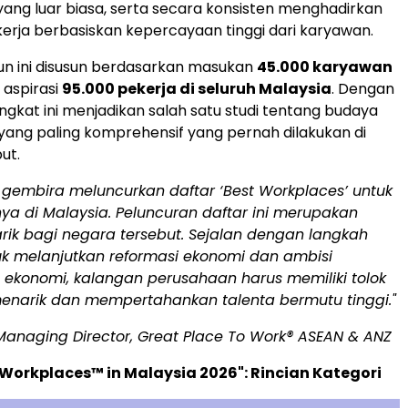
yang luar biasa, serta secara konsisten menghadirkan
rja berbasiskan kepercayaan tinggi dari karyawan.
un ini disusun berdasarkan masukan
45.000 karyawan
 aspirasi
95.000 pekerja di seluruh Malaysia
. Dengan
ingkat ini menjadikan salah satu studi tentang budaya
yang paling komprehensif yang pernah dilakukan di
ut.
 gembira meluncurkan daftar ‘Best Workplaces’ untuk
ya di Malaysia. Peluncuran daftar ini merupakan
k bagi negara tersebut. Sejalan dengan langkah
uk melanjutkan reformasi ekonomi dan ambisi
ekonomi, kalangan perusahaan harus memiliki tolok
enarik dan mempertahankan talenta bermutu tinggi."
Managing Director, Great Place To Work® ASEAN & ANZ
 Workplaces™ in Malaysia 2026": Rincian Kategori