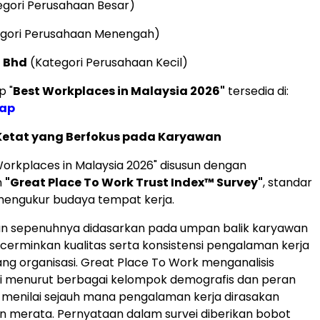
gori Perusahaan Besar)
gori Perusahaan Menengah)
 Bhd
(Kategori Perusahaan Kecil)
p "
Best Workplaces in Malaysia 2026"
tersedia di:
kap
Ketat yang Berfokus pada Karyawan
Workplaces in Malaysia 2026" disusun dengan
n
"Great Place To Work Trust Index™ Survey"
, standar
mengukur budaya tempat kerja.
n sepenuhnya didasarkan pada umpan balik karyawan
erminkan kualitas serta konsistensi pengalaman kerja
jang organisasi. Great Place To Work menganalisis
ei menurut berbagai kelompok demografis dan peran
 menilai sejauh mana pengalaman kerja dirasakan
an merata. Pernyataan dalam survei diberikan bobot