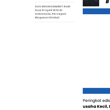
SUS ENVIRONMENT Raih
Dua Proyek WtE di
Indonesia, Percepat
Ekspansi Global
Peringkat edi
usaha Kecil,