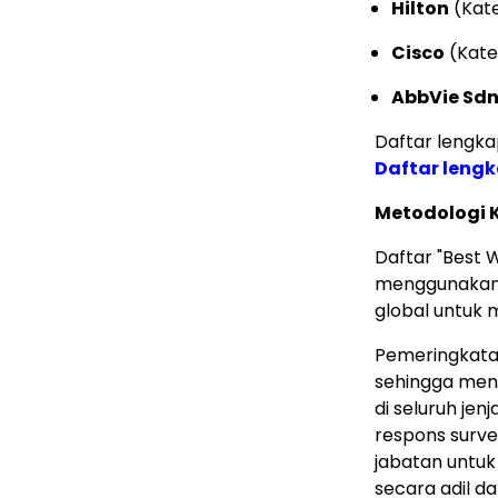
Hilton
(Kate
Cisco
(Kate
AbbVie Sdn
Daftar lengka
Daftar leng
Metodologi 
Daftar "Best 
menggunaka
global untuk 
Pemeringkata
sehingga menc
di seluruh jen
respons surv
jabatan untuk
secara adil d