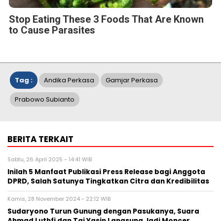
Stop Eating These 3 Foods That Are Known
to Cause Parasites
Tag :
Andika Perkasa
Gamjar Perkasa
Prabowo Subianto
BERITA TERKAIT
Sabtu, 26 April 2025 - 14:41 WIB
Inilah 5 Manfaat Publikasi Press Release bagi Anggota
DPRD, Salah Satunya Tingkatkan Citra dan Kredibilitas
Kamis, 28 November 2024 - 22:12 WIB
Sudaryono Turun Gunung dengan Pasukanya, Suara
Ahmad Luthfi dan Taj Yasin Langsung Jadi Moncer