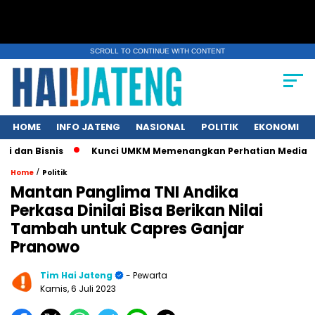
SCROLL TO CONTINUE WITH CONTENT
HOME
INFO JATENG
NASIONAL
POLITIK
EKONOMI
isnis
Kunci UMKM Memenangkan Perhatian Media dan Pasar, K
/
Home
Politik
Mantan Panglima TNI Andika
Perkasa Dinilai Bisa Berikan Nilai
Tambah untuk Capres Ganjar
Pranowo
Tim Hai Jateng
- Pewarta
Kamis, 6 Juli 2023