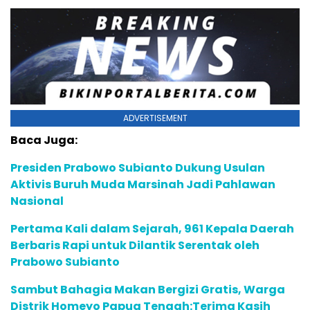
ADVERTISEMENT
Baca Juga:
Presiden Prabowo Subianto Dukung Usulan
Aktivis Buruh Muda Marsinah Jadi Pahlawan
Nasional
Pertama Kali dalam Sejarah, 961 Kepala Daerah
Berbaris Rapi untuk Dilantik Serentak oleh
Prabowo Subianto
Sambut Bahagia Makan Bergizi Gratis, Warga
Distrik Homeyo Papua Tengah:Terima Kasih