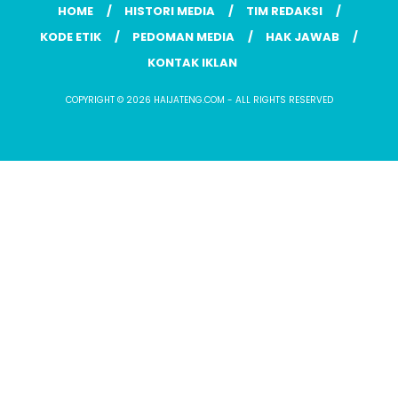
HOME
HISTORI MEDIA
TIM REDAKSI
KODE ETIK
PEDOMAN MEDIA
HAK JAWAB
KONTAK IKLAN
COPYRIGHT © 2026 HAIJATENG.COM - ALL RIGHTS RESERVED