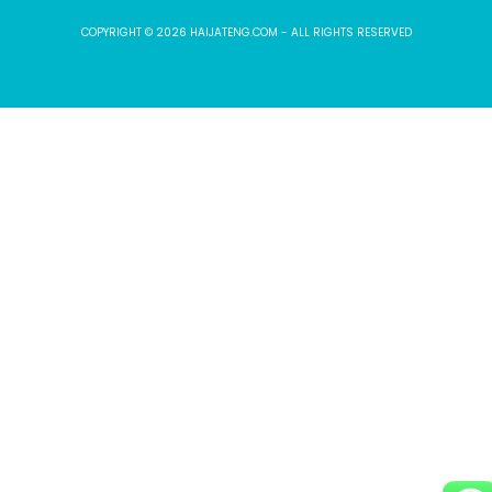
COPYRIGHT © 2026 HAIJATENG.COM - ALL RIGHTS RESERVED