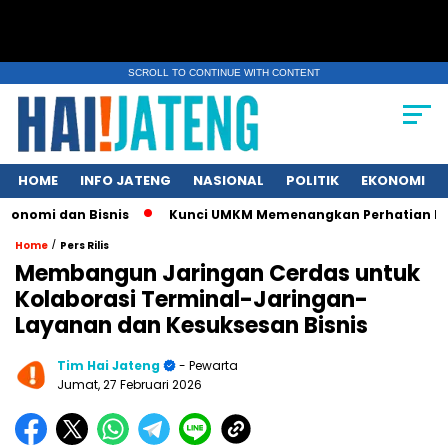
SCROLL TO CONTINUE WITH CONTENT
HOME
INFO JATENG
NASIONAL
POLITIK
EKONOMI
 dan Bisnis
Kunci UMKM Memenangkan Perhatian Media dan Pa
/
Home
Pers Rilis
Membangun Jaringan Cerdas untuk
Kolaborasi Terminal-Jaringan-
Layanan dan Kesuksesan Bisnis
Tim Hai Jateng
- Pewarta
Jumat, 27 Februari 2026