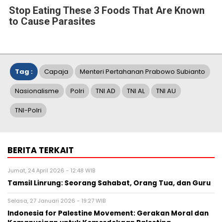
Stop Eating These 3 Foods That Are Known
to Cause Parasites
Tag :
Capaja
Menteri Pertahanan Prabowo Subianto
Nasionalisme
Polri
TNI AD
TNI AL
TNI AU
TNI-Polri
BERITA TERKAIT
Jumat, 24 April 2026 - 12:48 WIB
Tamsil Linrung: Seorang Sahabat, Orang Tua, dan Guru
Selasa, 27 Januari 2026 - 19:27 WIB
Indonesia for Palestine Movement: Gerakan Moral dan