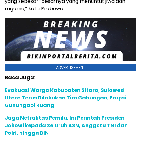
yang sebesar-besarnya yang menuntut jiwa dan
ragamu,” kata Prabowo.
ADVERTISEMENT
Baca Juga:
Evakuasi Warga Kabupaten Sitaro, Sulawesi
Utara Terus Dilakukan Tìm Gabungan, Erupsi
Gunungapi Ruang
Jaga Netralitas Pemilu, Ini Perintah Presiden
Jokowi kepada Seluruh ASN, Anggota TNI dan
Polri, hingga BIN