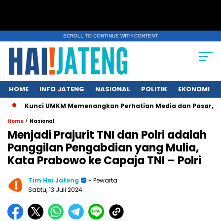
SCROLL TO CONTINUE WITH CONTENT
HOME
INFO JATENG
NASIONAL
POLITIK
EKONOMI
nci UMKM Memenangkan Perhatian Media dan Pasar, Komunikasi St
/
Home
Nasional
Menjadi Prajurit TNI dan Polri adalah
Panggilan Pengabdian yang Mulia,
Kata Prabowo ke Capaja TNI – Polri
Tim Hai Jateng
- Pewarta
Sabtu, 13 Juli 2024