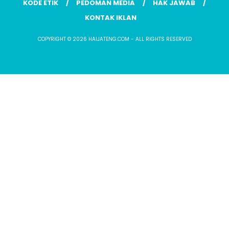
KODE ETIK
PEDOMAN MEDIA
HAK JAWAB
KONTAK IKLAN
COPYRIGHT © 2026 HAIJATENG.COM - ALL RIGHTS RESERVED