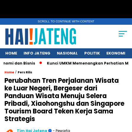
SCROLL TO CONTINUE WITH CONTENT
HOME
INFO JATENG
NASIONAL
POLITIK
EKONOMI
n Bisnis
Kunci UMKM Memenangkan Perhatian Media dan Pasar
/
Home
Pers Rilis
Perubahan Tren Perjalanan Wisata
ke Luar Negeri, Bergeser dari
Panduan Wisata Menuju Selera
Pribadi, Xiaohongshu dan Singapore
Tourism Board Teken Kerja Sama
Strategis
Tim Hai Jateng
- Pewarta