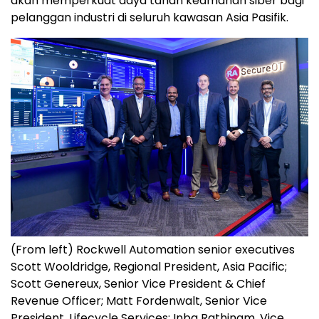
akan memperkuat daya tahan keamanan siber bagi
pelanggan industri di seluruh kawasan Asia Pasifik.
(From left) Rockwell Automation senior executives
Scott Wooldridge, Regional President, Asia Pacific;
Scott Genereux, Senior Vice President & Chief
Revenue Officer; Matt Fordenwalt, Senior Vice
President, Lifecycle Services; Inba Rathinam, Vice