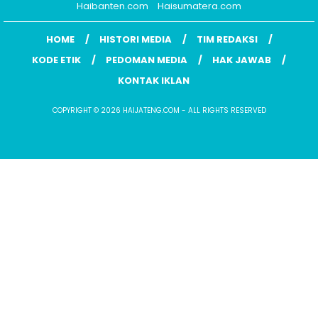
Haibanten.com
Haisumatera.com
HOME
HISTORI MEDIA
TIM REDAKSI
KODE ETIK
PEDOMAN MEDIA
HAK JAWAB
KONTAK IKLAN
COPYRIGHT © 2026 HAIJATENG.COM - ALL RIGHTS RESERVED