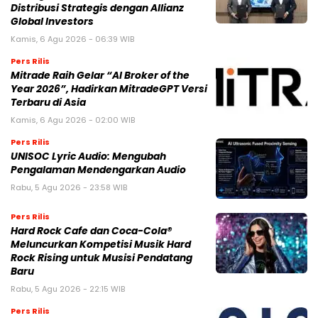
Distribusi Strategis dengan Allianz
Global Investors
Kamis, 6 Agu 2026 - 06:39 WIB
Pers Rilis
Mitrade Raih Gelar “AI Broker of the
Year 2026”, Hadirkan MitradeGPT Versi
Terbaru di Asia
Kamis, 6 Agu 2026 - 02:00 WIB
Pers Rilis
UNISOC Lyric Audio: Mengubah
Pengalaman Mendengarkan Audio
Rabu, 5 Agu 2026 - 23:58 WIB
Pers Rilis
Hard Rock Cafe dan Coca-Cola®
Meluncurkan Kompetisi Musik Hard
Rock Rising untuk Musisi Pendatang
Baru
Rabu, 5 Agu 2026 - 22:15 WIB
Pers Rilis