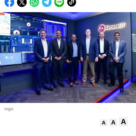
logo
A
A
A