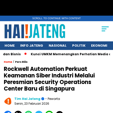
SCROLL TO CONTINUE WITH CONTENT
HOME
INFO JATENG
NASIONAL
POLITIK
EKONOMI
is
Kunci UMKM Memenangkan Perhatian Media dan Pasar, Komu
/
Home
Pers Rilis
Rockwell Automation Perkuat
Keamanan Siber Industri Melalui
Peresmian Security Operations
Center Baru di Singapura
Tim Hai Jateng
- Pewarta
Senin, 23 Februari 2026