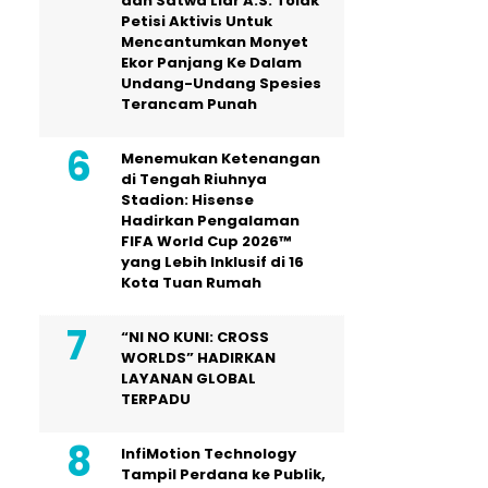
dan Satwa Liar A.S. Tolak
Petisi Aktivis Untuk
Mencantumkan Monyet
Ekor Panjang Ke Dalam
Undang-Undang Spesies
Terancam Punah
Menemukan Ketenangan
di Tengah Riuhnya
Stadion: Hisense
Hadirkan Pengalaman
FIFA World Cup 2026™
yang Lebih Inklusif di 16
Kota Tuan Rumah
“NI NO KUNI: CROSS
WORLDS” HADIRKAN
LAYANAN GLOBAL
TERPADU
InfiMotion Technology
Tampil Perdana ke Publik,