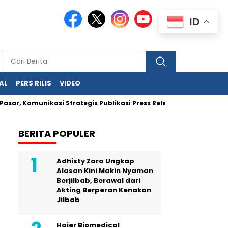
ID
AL
PERS RILIS
VIDEO
Komunikasi Strategis Publikasi Press Release
Jejak Uang H
BERITA POPULER
Adhisty Zara Ungkap
Alasan Kini Makin Nyaman
Berjilbab, Berawal dari
Akting Berperan Kenakan
Jilbab
Haier Biomedical