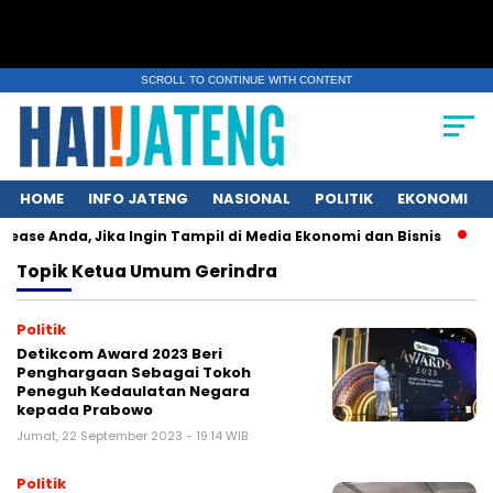
SCROLL TO CONTINUE WITH CONTENT
HOME
INFO JATENG
NASIONAL
POLITIK
EKONOMI
ease Anda, Jika Ingin Tampil di Media Ekonomi dan Bisnis
Kun
Topik
Ketua Umum Gerindra
Politik
Detikcom Award 2023 Beri
Penghargaan Sebagai Tokoh
Peneguh Kedaulatan Negara
kepada Prabowo
Jumat, 22 September 2023 - 19:14 WIB
Politik