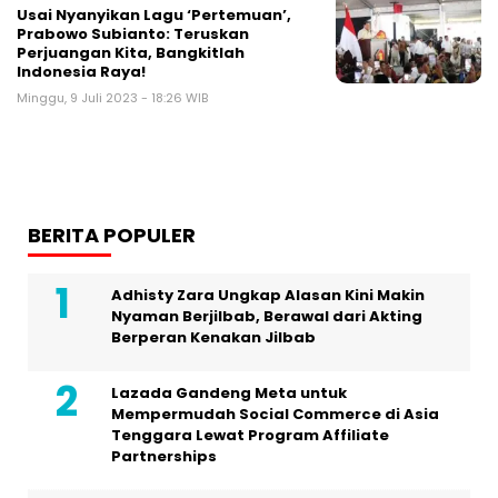
Usai Nyanyikan Lagu ‘Pertemuan’,
Prabowo Subianto: Teruskan
Perjuangan Kita, Bangkitlah
Indonesia Raya!
Minggu, 9 Juli 2023 - 18:26 WIB
BERITA POPULER
Adhisty Zara Ungkap Alasan Kini Makin
Nyaman Berjilbab, Berawal dari Akting
Berperan Kenakan Jilbab
Lazada Gandeng Meta untuk
Mempermudah Social Commerce di Asia
Tenggara Lewat Program Affiliate
Partnerships