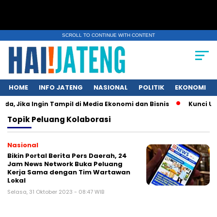
SCROLL TO CONTINUE WITH CONTENT
HOME
INFO JATENG
NASIONAL
POLITIK
EKONOMI
da, Jika Ingin Tampil di Media Ekonomi dan Bisnis
Kunci UMKM
Topik
Peluang Kolaborasi
Nasional
Bikin Portal Berita Pers Daerah, 24
Jam News Network Buka Peluang
Kerja Sama dengan Tim Wartawan
Lokal
Selasa, 31 Oktober 2023 - 08:47 WIB