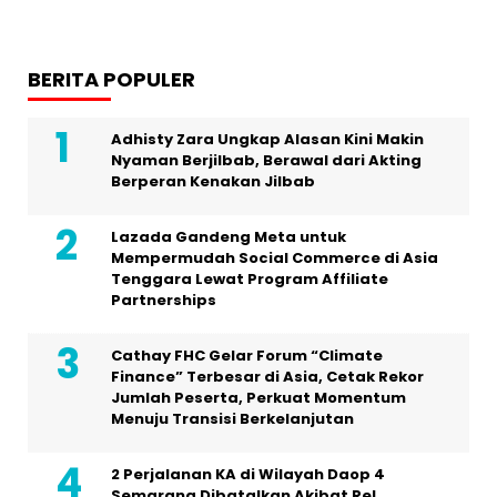
BERITA POPULER
Adhisty Zara Ungkap Alasan Kini Makin
Nyaman Berjilbab, Berawal dari Akting
Berperan Kenakan Jilbab
Lazada Gandeng Meta untuk
Mempermudah Social Commerce di Asia
Tenggara Lewat Program Affiliate
Partnerships
Cathay FHC Gelar Forum “Climate
Finance” Terbesar di Asia, Cetak Rekor
Jumlah Peserta, Perkuat Momentum
Menuju Transisi Berkelanjutan
2 Perjalanan KA di Wilayah Daop 4
Semarang Dibatalkan Akibat Rel