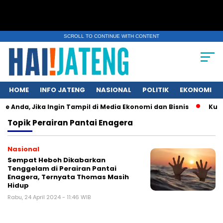
SCROLL TO CONTINUE WITH CONTENT
HOME
INFO JATENG
NASIONAL
POLITIK
EKONOMI
e Anda, Jika Ingin Tampil di Media Ekonomi dan Bisnis
Kunci
Topik
Perairan Pantai Enagera
Nasional
Sempat Heboh Dikabarkan
Tenggelam di Perairan Pantai
Enagera, Ternyata Thomas Masih
Hidup
Rabu, 24 April 2024 - 11:46 WIB