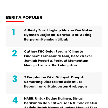
BERITA POPULER
Adhisty Zara Ungkap Alasan Kini Makin
Nyaman Berjilbab, Berawal dari Akting
Berperan Kenakan Jilbab
Cathay FHC Gelar Forum “Climate
Finance” Terbesar di Asia, Cetak Rekor
Jumlah Peserta, Perkuat Momentum
Menuju Transisi Berkelanjutan
2 Perjalanan KA di Wilayah Daop 4
Semarang Dibatalkan Akibat Rel
Kebanjiran di Kabupaten Grobogan
NABR: Untuk Kedua Kalinya, Dinas
Perikanan dan Satwa Liar A.S. Tolak Petisi
Aktivis Untuk Mencantumkan Monyet Ekor