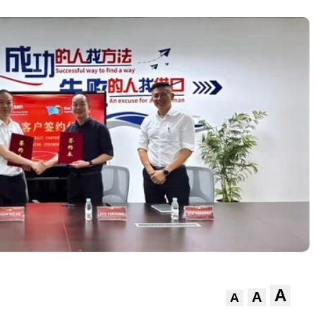
A
A
A