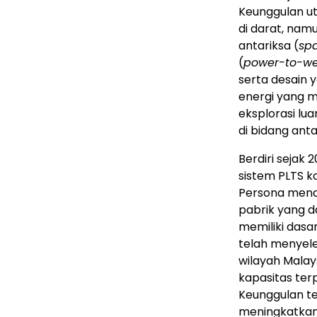
Keunggulan ut
di darat, nam
antariksa (
sp
(
power-to-we
serta desain y
energi yang me
eksplorasi l
di bidang anta
Berdiri sejak
sistem PLTS ko
Persona mena
pabrik yang d
memiliki dasa
telah menyele
wilayah Malay
kapasitas ter
Keunggulan t
meningkatkan 