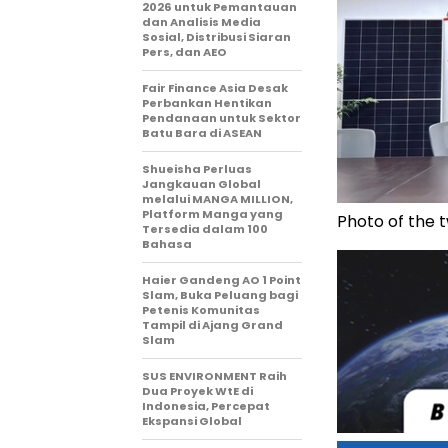
2026 untuk Pemantauan
dan Analisis Media
Sosial, Distribusi Siaran
Pers, dan AEO
Fair Finance Asia Desak
Perbankan Hentikan
Pendanaan untuk Sektor
Batu Bara di ASEAN
Shueisha Perluas
Jangkauan Global
melalui MANGA MILLION,
Platform Manga yang
Photo of the 
Tersedia dalam 100
Bahasa
Haier Gandeng AO 1 Point
Slam, Buka Peluang bagi
Petenis Komunitas
Tampil di Ajang Grand
Slam
SUS ENVIRONMENT Raih
Dua Proyek WtE di
Indonesia, Percepat
Ekspansi Global