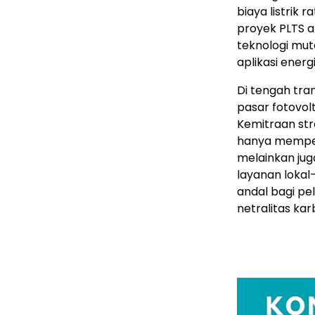
biaya listrik r
proyek PLTS at
teknologi mut
aplikasi energi
Di tengah tran
pasar fotovol
Kemitraan str
hanya memperk
melainkan jug
layanan lokal—
andal bagi p
netralitas kar