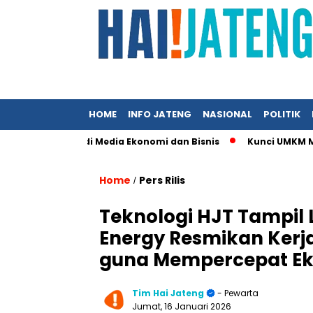
HOME
INFO JATENG
NASIONAL
POLITIK
n Tampil di Media Ekonomi dan Bisnis
Kunci UMKM Memenangka
Home
Pers Rilis
/
Teknologi HJT Tampil L
Energy Resmikan Kerj
guna Mempercepat Eks
Tim Hai Jateng
- Pewarta
Jumat, 16 Januari 2026