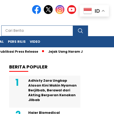
ID
AL
PERS RILIS
VIDEO
ress Release
Jejak Uang Haram Judi Online Mulai Terbaca, D
BERITA POPULER
Adhisty Zara Ungkap
Alasan Kini Makin Nyaman
Berjilbab, Berawal dari
Akting Berperan Kenakan
Jilbab
Haier Biomedical