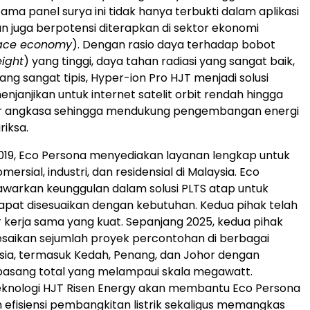
ama panel surya ini tidak hanya terbukti dalam aplikasi
un juga berpotensi diterapkan di sektor ekonomi
ace economy
). Dengan rasio daya terhadap bobot
ight
) yang tinggi, daya tahan radiasi yang sangat baik,
ang sangat tipis, Hyper-ion Pro HJT menjadi solusi
njanjikan untuk internet satelit orbit rendah hingga
uar angkasa sehingga mendukung pengembangan energi
riksa.
 2019, Eco Persona menyediakan layanan lengkap untuk
mersial, industri, dan residensial di Malaysia. Eco
warkan keunggulan dalam solusi PLTS atap untuk
apat disesuaikan dengan kebutuhan. Kedua pihak telah
r kerja sama yang kuat. Sepanjang 2025, kedua pihak
saikan sejumlah proyek percontohan di berbagai
sia, termasuk Kedah, Penang, dan Johor dengan
pasang total yang melampaui skala megawatt.
eknologi HJT Risen Energy akan membantu Eco Persona
efisiensi pembangkitan listrik sekaligus memangkas