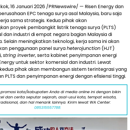
kok, 16 Januari 2026 /PRNewswire/ — Risen Energy dan
perusahaan EPC tenaga surya asal Malaysia, baru saja
rja sama strategis. Kedua pihak akan
n proyek pembangkit listrik tenaga surya (PLTS)
l dan industri di empat negara bagian Malaysia di
. Selain meningkatkan teknologi, kerja sama ini akan
kan penggunaan panel surya
heterojunction
(HJT)
i,
string inverter
, serta kabinet penyimpanan energi
Energy untuk sektor komersial dan industri. Lewat
i, kedua pihak akan membangun sistem terintegrasi yang
PLTS dan penyimpanan energi dengan efisiensi tinggi.
 promosi kota/kabupaten Anda di media online ini dengan bikin
kel dan cerita seputar sejarah, asal-usul kota, tempat wisata,
tradisional, dan hal menarik lainnya. Kirim lewat WA Center:
085315557788.