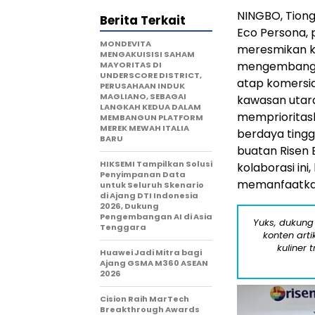
NINGBO, Tiong
Berita Terkait
Eco Persona, 
MONDEVITA
meresmikan ke
MENGAKUISISI SAHAM
mengembangka
MAYORITAS DI
UNDERSCORE DISTRICT,
atap komersia
PERUSAHAAN INDUK
MAGLIANO, SEBAGAI
kawasan utara
LANGKAH KEDUA DALAM
memprioritas
MEMBANGUN PLATFORM
MEREK MEWAH ITALIA
berdaya tingg
BARU
buatan Risen 
HIKSEMI Tampilkan Solusi
kolaborasi in
Penyimpanan Data
memanfaatkan 
untuk Seluruh Skenario
di Ajang DTI Indonesia
2026, Dukung
Pengembangan AI di Asia
Yuks, dukung
Tenggara
konten arti
kuliner 
Huawei Jadi Mitra bagi
Ajang GSMA M360 ASEAN
2026
Cision Raih MarTech
Breakthrough Awards