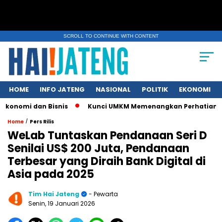
SCROLL TO CONTINUE WITH CONTENT
HOME
INFO JATENG
NASIONAL
POLITIK
EKONOMI
i dan Bisnis
Kunci UMKM Memenangkan Perhatian Media dan P
/
Home
Pers Rilis
WeLab Tuntaskan Pendanaan Seri D
Senilai US$ 200 Juta, Pendanaan
Terbesar yang Diraih Bank Digital di
Asia pada 2025
Tim Hai Jateng
- Pewarta
Senin, 19 Januari 2026