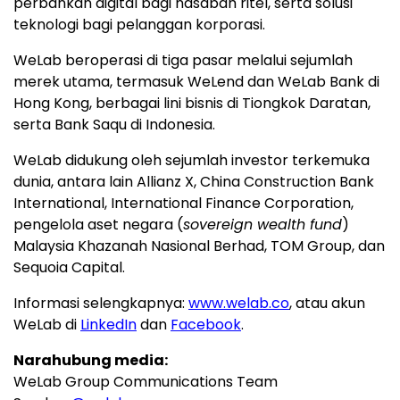
perbankan digital bagi nasabah ritel, serta solusi
teknologi bagi pelanggan korporasi.
WeLab beroperasi di tiga pasar melalui sejumlah
merek utama, termasuk WeLend dan WeLab Bank di
Hong Kong, berbagai lini bisnis di Tiongkok Daratan,
serta Bank Saqu di Indonesia.
WeLab didukung oleh sejumlah investor terkemuka
dunia, antara lain Allianz X, China Construction Bank
International, International Finance Corporation,
pengelola aset negara (
sovereign wealth fund
)
Malaysia Khazanah Nasional Berhad, TOM Group, dan
Sequoia Capital.
Informasi selengkapnya:
www.welab.co
, atau akun
WeLab di
LinkedIn
dan
Facebook
.
Narahubung media:
WeLab Group Communications Team