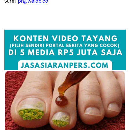
Surel:
pr@welab.co