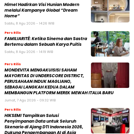
Himel Hadirkan Visi Hunian Modern
melalui Kampanye Global “Dream
Home”
Sabtu, 8 Agu 2026 - 14:26 WIB
Pers Rilis
FAMILIARITÉ: Ketika Sinema dan Sastra
Bertemu dalam Sebuah Karya Puitis
Sabtu, 8 Agu 2026 - 14:19 WIB
Pers Rilis
MONDEVITA MENGAKUISISI SAHAM
MAYORITAS DI UNDERSCORE DISTRICT,
PERUSAHAAN INDUK MAGLIANO,
SEBAGAI LANGKAH KEDUA DALAM
MEMBANGUN PLATFORM MEREK MEWAH ITALIA BARU
Jumat, 7 Agu 2026 - 09:32 WIB
Pers Rilis
HIKSEMI Tampilkan Solusi
Penyimpanan Data untuk Seluruh
Skenario di Ajang DTI Indonesia 2026,
Dukung Pengembangan AI di Asia