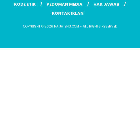
KODE ETIK
PEDOMAN MEDIA
HAK JAWAB
KONTAK IKLAN
COPYRIGHT © 2026 HAIJATENG.COM - ALL RIGHTS RESERVED