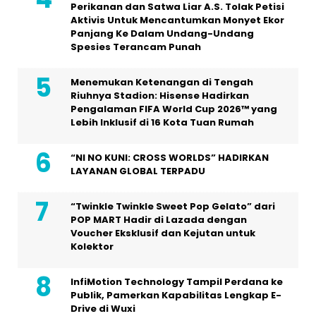
Perikanan dan Satwa Liar A.S. Tolak Petisi
Aktivis Untuk Mencantumkan Monyet Ekor
Panjang Ke Dalam Undang-Undang
Spesies Terancam Punah
Menemukan Ketenangan di Tengah
Riuhnya Stadion: Hisense Hadirkan
Pengalaman FIFA World Cup 2026™ yang
Lebih Inklusif di 16 Kota Tuan Rumah
“NI NO KUNI: CROSS WORLDS” HADIRKAN
LAYANAN GLOBAL TERPADU
“Twinkle Twinkle Sweet Pop Gelato” dari
POP MART Hadir di Lazada dengan
Voucher Eksklusif dan Kejutan untuk
Kolektor
InfiMotion Technology Tampil Perdana ke
Publik, Pamerkan Kapabilitas Lengkap E-
Drive di Wuxi