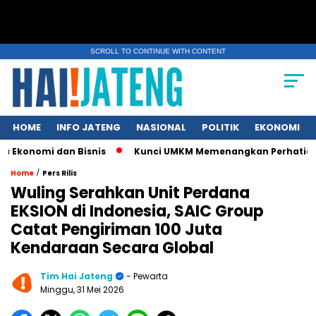
SCROLL TO CONTINUE WITH CONTENT
HOME
INFO JATENG
NASIONAL
POLITIK
EKONOMI
mi dan Bisnis
Kunci UMKM Memenangkan Perhatian Media dan 
/
Home
Pers Rilis
Wuling Serahkan Unit Perdana
EKSION di Indonesia, SAIC Group
Catat Pengiriman 100 Juta
Kendaraan Secara Global
Tim Hai Jateng
- Pewarta
Minggu, 31 Mei 2026