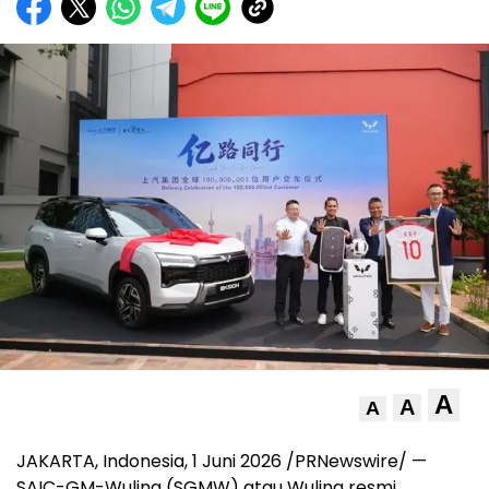
A
A
A
JAKARTA, Indonesia, 1 Juni 2026 /PRNewswire/ —
SAIC-GM-Wuling (SGMW) atau Wuling resmi