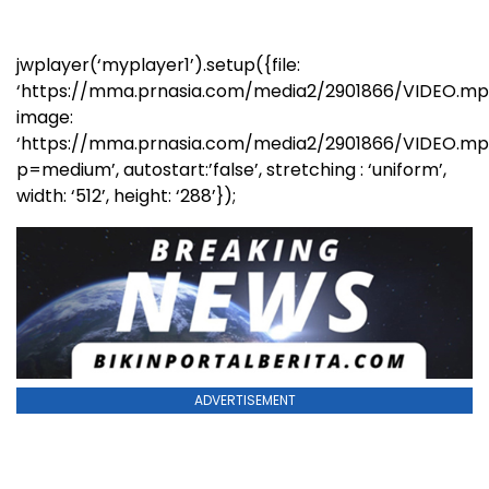
jwplayer(‘myplayer1’).setup({file:
‘https://mma.prnasia.com/media2/2901866/VIDEO.mp
image:
‘https://mma.prnasia.com/media2/2901866/VIDEO.m
p=medium’, autostart:’false’, stretching : ‘uniform’,
width: ‘512’, height: ‘288’});
ADVERTISEMENT