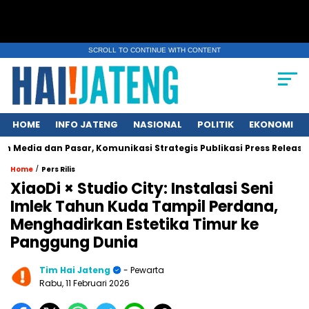
SCROLL TO CONTINUE WITH CONTENT
HOME
INFO JATENG
NASIONAL
POLITIK
EKONOMI
n Pasar, Komunikasi Strategis Publikasi Press Release
Je
/
Home
Pers Rilis
XiaoDi × Studio City: Instalasi Seni
Imlek Tahun Kuda Tampil Perdana,
Menghadirkan Estetika Timur ke
Panggung Dunia
Tim Hai Jateng
- Pewarta
Rabu, 11 Februari 2026