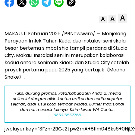
A
A
A
MAKAU, 11 Februari 2026 /PRNewswire/ — Menjelang
Perayaan Imlek Tahun Kuda, dua instalasi seni skala
besar bertema simbol shio tampil perdana di Studio
City, Makau. Instalasi seni ini merupakan kolaborasi
kedua antara seniman XiaoDi dan Studio City setelah
proyek pertama pada 2025 yang bertajuk《Mecha
Snake》.
Yuks, dukung promosi kota/kabupaten Anda di media
online ini dengan bikin konten artikel dan cerita seputar
sejarah, asal-usul kota, tempat wisata, kuliner tradisional,
dan hal menarik lainnya. Kirim lewat WA Center:
085315557788.
jwplayer.key=”3Fznr2BGJZtpwZmA+81lm048ks6+0NjLX