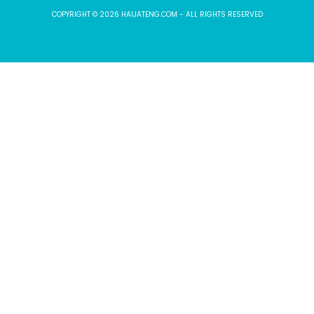
COPYRIGHT © 2026 HAIJATENG.COM - ALL RIGHTS RESERVED