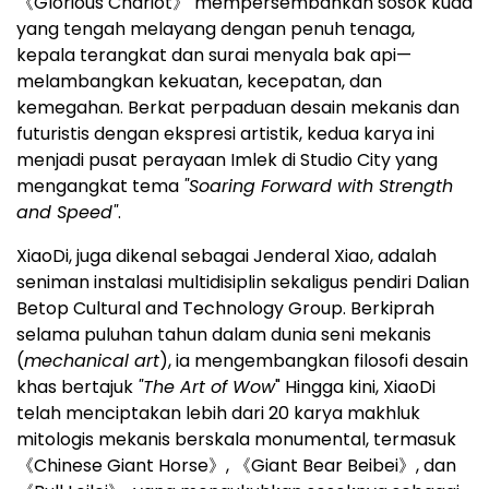
《Glorious Chariot》 mempersembahkan sosok kuda
yang tengah melayang dengan penuh tenaga,
kepala terangkat dan surai menyala bak api—
melambangkan kekuatan, kecepatan, dan
kemegahan. Berkat perpaduan desain mekanis dan
futuristis dengan ekspresi artistik, kedua karya ini
menjadi pusat perayaan Imlek di Studio City yang
mengangkat tema
"Soaring Forward with Strength
and Speed"
.
XiaoDi, juga dikenal sebagai Jenderal Xiao, adalah
seniman instalasi multidisiplin sekaligus pendiri Dalian
Betop Cultural and Technology Group. Berkiprah
selama puluhan tahun dalam dunia seni mekanis
(
mechanical art
), ia mengembangkan filosofi desain
khas bertajuk
"The Art of Wow
" Hingga kini, XiaoDi
telah menciptakan lebih dari 20 karya makhluk
mitologis mekanis berskala monumental, termasuk
《Chinese Giant Horse》, 《Giant Bear Beibei》, dan