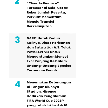
“Climate Finance”
Terbesar di Asia, Cetak
Rekor Jumlah Peserta,
Perkuat Momentum
Menuju Transisi
Berkelanjutan
NABR: Untuk Kedua
Kalinya, Dinas Perikanan
dan Satwa Liar A.S. Tolak
Petisi Aktivis Untuk
Mencantumkan Monyet
Ekor Panjang Ke Dalam
Undang-Undang Spesies
Terancam Punah
Menemukan Ketenangan
di Tengah Riuhnya
Stadion: Hisense
Hadirkan Pengalaman
FIFA World Cup 2026™
yang Lebih Inklusif di 16