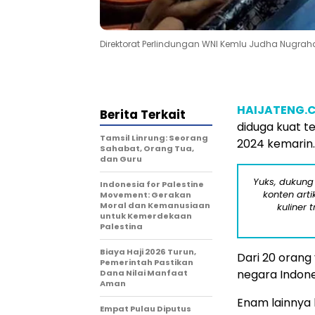
Direktorat Perlindungan WNI Kemlu Judha Nugra
HAIJATENG.
Berita Terkait
diduga kuat t
Tamsil Linrung: Seorang
2024 kemarin.
Sahabat, Orang Tua,
dan Guru
Yuks, dukung
Indonesia for Palestine
konten arti
Movement: Gerakan
Moral dan Kemanusiaan
kuliner 
untuk Kemerdekaan
Palestina
Biaya Haji 2026 Turun,
Dari 20 orang
Pemerintah Pastikan
negara Indone
Dana Nilai Manfaat
Aman
Enam lainnya 
Empat Pulau Diputus