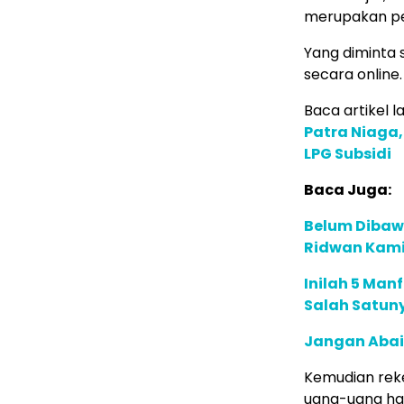
merupakan pe
Yang diminta 
secara online.
Baca artikel la
Patra Niaga,
LPG Subsidi
Baca Juga:
Belum Dibawa
Ridwan Kamil
Inilah 5 Man
Salah Satuny
Jangan Abai, 
Kemudian rek
uang-uang has