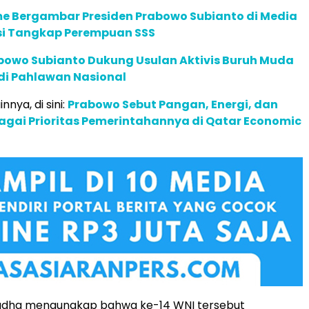
 Bergambar Presiden Prabowo Subianto di Media
lisi Tangkap Perempuan SSS
abowo Subianto Dukung Usulan Aktivis Buruh Muda
di Pahlawan Nasional
innya, di sini:
Prabowo Sebut Pangan, Energi, dan
ebagai Prioritas Pemerintahannya di Qatar Economic
 Judha mengungkap bahwa ke-14 WNI tersebut