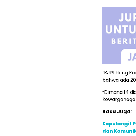
“KJRI Hong Ko
bahwa ada 20 
“Dimana 14 d
kewarganegar
Baca Juga:
Sapulangit P
dan Komunik