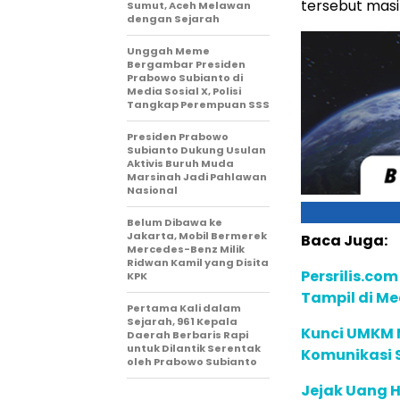
tersebut masi
Sumut, Aceh Melawan
dengan Sejarah
Unggah Meme
Bergambar Presiden
Prabowo Subianto di
Media Sosial X, Polisi
Tangkap Perempuan SSS
Presiden Prabowo
Subianto Dukung Usulan
Aktivis Buruh Muda
Marsinah Jadi Pahlawan
Nasional
Belum Dibawa ke
Jakarta, Mobil Bermerek
Baca Juga:
Mercedes-Benz Milik
Ridwan Kamil yang Disita
Persrilis.com
KPK
Tampil di Me
Pertama Kali dalam
Sejarah, 961 Kepala
Kunci UMKM 
Daerah Berbaris Rapi
untuk Dilantik Serentak
Komunikasi S
oleh Prabowo Subianto
Jejak Uang H