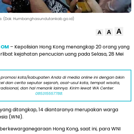
ha. (Dok. Humbanghasundutankab.go.id)
A
A
A
COM
– Kepolisian Hong Kong menangkap 20 orang yang
erlibat kejahatan pencucian uang pada Selasa, 28 Mei
 promosi kota/kabupaten Anda di media online ini dengan bikin
kel dan cerita seputar sejarah, asal-usul kota, tempat wisata,
tradisional, dan hal menarik lainnya. Kirim lewat WA Center:
085315557788.
 yang ditangkap, 14 diantaranya merupakan warga
sia (WNI).
berkewarganegaraan Hong Kong, saat ini, para WNI