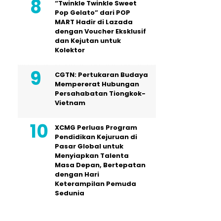
“Twinkle Twinkle Sweet
Pop Gelato” dari POP
MART Hadir di Lazada
dengan Voucher Eksklusif
dan Kejutan untuk
Kolektor
CGTN: Pertukaran Budaya
Mempererat Hubungan
Persahabatan Tiongkok-
Vietnam
XCMG Perluas Program
Pendidikan Kejuruan di
Pasar Global untuk
Menyiapkan Talenta
Masa Depan, Bertepatan
dengan Hari
Keterampilan Pemuda
Sedunia