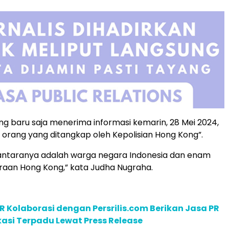
ng baru saja menerima informasi kemarin, 28 Mei 2024,
orang yang ditangkap oleh Kepolisian Hong Kong”.
iantaranya adalah warga negara Indonesia dan enam
aan Hong Kong,” kata Judha Nugraha.
R Kolaborasi dengan Persrilis.com Berikan Jasa PR
asi Terpadu Lewat Press Release