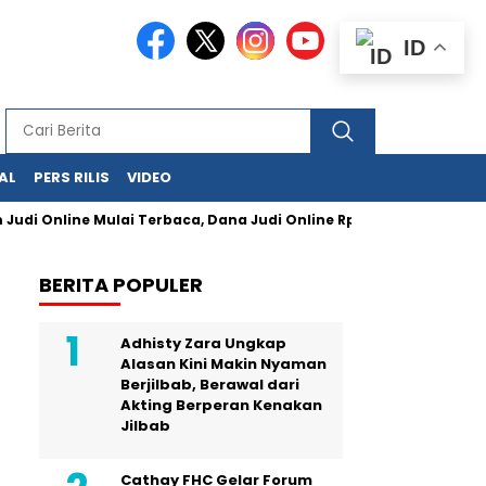
ID
AL
PERS RILIS
VIDEO
ne Mulai Terbaca, Dana Judi Online Rp47,97 Triliun di Kuartal P
BERITA POPULER
Adhisty Zara Ungkap
Alasan Kini Makin Nyaman
Berjilbab, Berawal dari
Akting Berperan Kenakan
Jilbab
Cathay FHC Gelar Forum