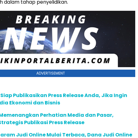
h dalam tahap penyelidikan.
ADVERTISEMENT
 Siap Publikasikan Press Release Anda, Jika Ingin
dia Ekonomi dan Bisnis
Memenangkan Perhatian Media dan Pasar,
trategis Publikasi Press Release
aram Judi Online Mulai Terbaca, Dana Judi Online