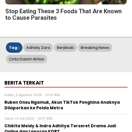
Stop Eating These 3 Foods That Are Known
to Cause Parasites
Tag :
Adhisty Zara
Berjilbab
Breaking News
Cinta Dalam Ikhlas
BERITA TERKAIT
Sabtu, 2 Agustus 2025 - 10:10 WIB
Ruben Onsu Ngamuk, Akun TikTok Penghina Anaknya
Dilaporkan ke Polda Metro
Senin, 14 Juli 2025 - 13:27 WIB
Chikita Meidy & Indra Adhitya Terseret Drama Judi
Online dan Laporan KDRT