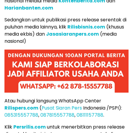
nasional melalui media
Kontenberita.com
dan
Harianbanten.com
Sedangkan untuk publikasi press release serentak di
puluhan media lainnya, klik
Rilisbisnis.com
(khusus
media ekbis) dan
Jasasiaranpers.com
(media
nasional)
Atau hubungi langsung WhatsApp Center
Rilispers.com
(
Pusat Siaran Pers
Indonesia /PSPI):
085315557788
,
087815557788
,
08111157788
.
Klik
Persrilis.com
untuk menerbitkan press release