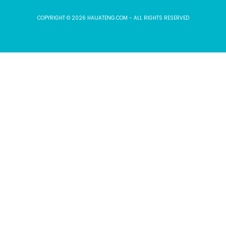
COPYRIGHT © 2026 HAIJATENG.COM - ALL RIGHTS RESERVED