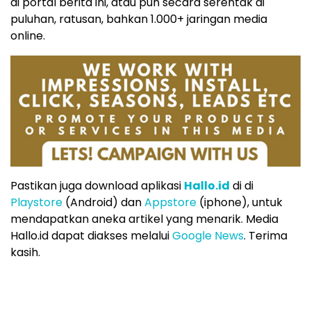
di portal berita ini, atau pun secara serentak di
puluhan, ratusan, bahkan 1.000+ jaringan media
online.
Pastikan juga download aplikasi
Hallo.id
di di
Playstore
(Android) dan
Appstore
(iphone), untuk
mendapatkan aneka artikel yang menarik. Media
Hallo.id dapat diakses melalui
Google News
. Terima
kasih.