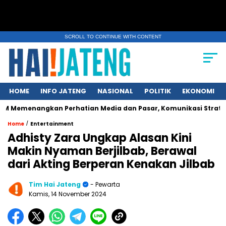
SCROLL TO CONTINUE WITH CONTENT
HOME
INFO JATENG
NASIONAL
POLITIK
EKONOMI
kan Perhatian Media dan Pasar, Komunikasi Strategis Publikasi
/
Home
Entertainment
Adhisty Zara Ungkap Alasan Kini
Makin Nyaman Berjilbab, Berawal
dari Akting Berperan Kenakan Jilbab
Tim Hai Jateng
- Pewarta
Kamis, 14 November 2024