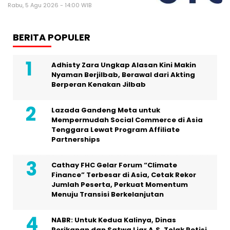
Rabu, 5 Agu 2026 - 14:00 WIB
BERITA POPULER
Adhisty Zara Ungkap Alasan Kini Makin
Nyaman Berjilbab, Berawal dari Akting
Berperan Kenakan Jilbab
Lazada Gandeng Meta untuk
Mempermudah Social Commerce di Asia
Tenggara Lewat Program Affiliate
Partnerships
Cathay FHC Gelar Forum “Climate
Finance” Terbesar di Asia, Cetak Rekor
Jumlah Peserta, Perkuat Momentum
Menuju Transisi Berkelanjutan
NABR: Untuk Kedua Kalinya, Dinas
Perikanan dan Satwa Liar A.S. Tolak Petisi