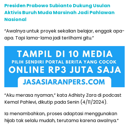
Presiden Prabowo Subianto Dukung Usulan
Aktivis Buruh Muda Marsinah Jadi Pahlawan
Nasional
“Awalnya untuk proyek sekalian belajar, enggak apa-
apa. Tapi lama-lama jadi terilhami gitu.”
“Aku merasa nyaman,” kata Adhisty Zara di podcast
Kemal Pahlevi, dikutip pada Senin (4/11/2024).
Ia menambahkan, proses adaptasi menggunakan
hijab tak selalu mudah, terutama karena awalnya.”