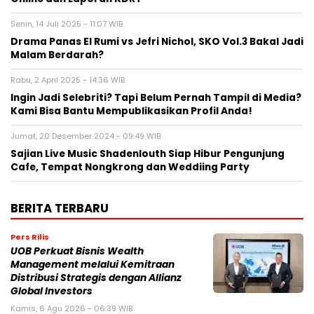
Senin, 14 Juli 2025 - 11:07 WIB
Drama Panas El Rumi vs Jefri Nichol, SKO Vol.3 Bakal Jadi
Malam Berdarah?
Rabu, 2 April 2025 - 14:36 WIB
Ingin Jadi Selebriti? Tapi Belum Pernah Tampil di Media?
Kami Bisa Bantu Mempublikasikan Profil Anda!
Jumat, 20 Desember 2024 - 09:49 WIB
Sajian Live Music Shadenlouth Siap Hibur Pengunjung
Cafe, Tempat Nongkrong dan Weddiing Party
BERITA TERBARU
Pers Rilis
UOB Perkuat Bisnis Wealth
Management melalui Kemitraan
Distribusi Strategis dengan Allianz
Global Investors
Kamis, 6 Agu 2026 - 06:39 WIB