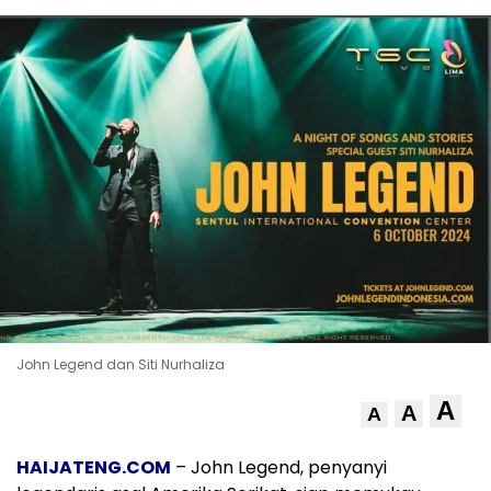
John Legend dan Siti Nurhaliza
A
A
A
HAIJATENG.COM
– John Legend, penyanyi