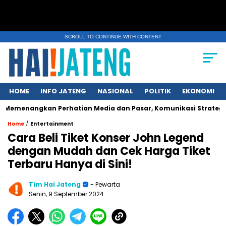
SCROLL TO CONTINUE WITH CONTENT
HOME
INFO JATENG
NASIONAL
POLITIK
EKONOMI
kan Perhatian Media dan Pasar, Komunikasi Strategis Publikasi
/
Home
Entertainment
Cara Beli Tiket Konser John Legend
dengan Mudah dan Cek Harga Tiket
Terbaru Hanya di Sini!
Tim Hai Jateng
- Pewarta
Senin, 9 September 2024