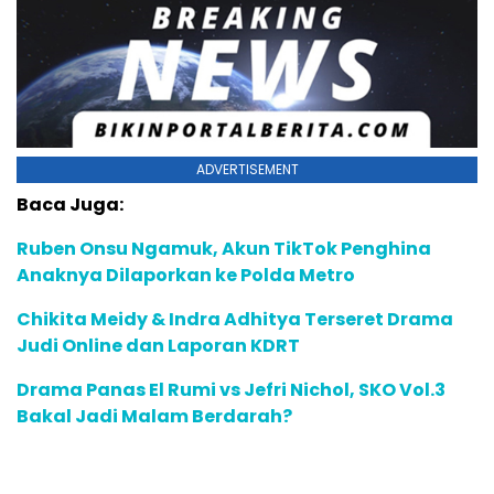
ADVERTISEMENT
Baca Juga:
Ruben Onsu Ngamuk, Akun TikTok Penghina
Anaknya Dilaporkan ke Polda Metro
Chikita Meidy & Indra Adhitya Terseret Drama
Judi Online dan Laporan KDRT
Drama Panas El Rumi vs Jefri Nichol, SKO Vol.3
Bakal Jadi Malam Berdarah?