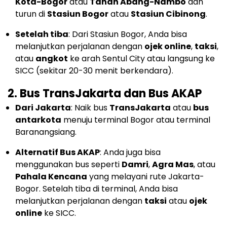
Kota-Bogor
atau
Tanah Abang-Nambo
dan
turun di
Stasiun Bogor
atau
Stasiun Cibinong
.
Setelah tiba
: Dari Stasiun Bogor, Anda bisa
melanjutkan perjalanan dengan
ojek online
,
taksi
,
atau
angkot
ke arah Sentul City atau langsung ke
SICC (sekitar 20-30 menit berkendara).
2.
Bus TransJakarta dan Bus AKAP
Dari Jakarta
: Naik bus
TransJakarta
atau
bus
antarkota
menuju terminal Bogor atau terminal
Baranangsiang.
Alternatif Bus AKAP
: Anda juga bisa
menggunakan bus seperti
Damri
,
Agra Mas
, atau
Pahala Kencana
yang melayani rute Jakarta-
Bogor. Setelah tiba di terminal, Anda bisa
melanjutkan perjalanan dengan
taksi
atau
ojek
online
ke SICC.