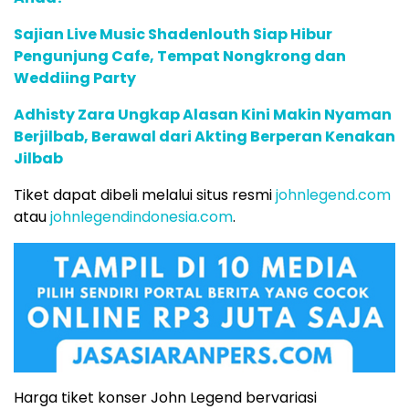
Sajian Live Music Shadenlouth Siap Hibur
Pengunjung Cafe, Tempat Nongkrong dan
Weddiing Party
Adhisty Zara Ungkap Alasan Kini Makin Nyaman
Berjilbab, Berawal dari Akting Berperan Kenakan
Jilbab
Tiket dapat dibeli melalui situs resmi
johnlegend.com
atau
johnlegendindonesia.com
.
Harga tiket konser John Legend bervariasi