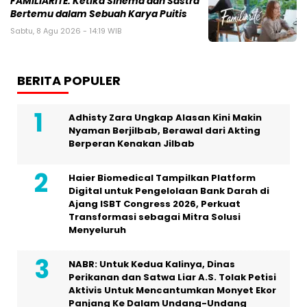
FAMILIARITÉ: Ketika Sinema dan Sastra
Bertemu dalam Sebuah Karya Puitis
Sabtu, 8 Agu 2026 - 14:19 WIB
BERITA POPULER
Adhisty Zara Ungkap Alasan Kini Makin
Nyaman Berjilbab, Berawal dari Akting
Berperan Kenakan Jilbab
Haier Biomedical Tampilkan Platform
Digital untuk Pengelolaan Bank Darah di
Ajang ISBT Congress 2026, Perkuat
Transformasi sebagai Mitra Solusi
Menyeluruh
NABR: Untuk Kedua Kalinya, Dinas
Perikanan dan Satwa Liar A.S. Tolak Petisi
Aktivis Untuk Mencantumkan Monyet Ekor
Panjang Ke Dalam Undang-Undang