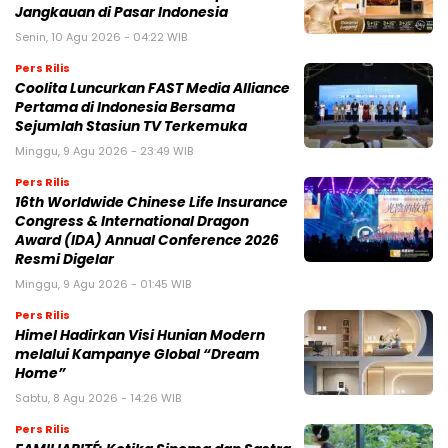
Jangkauan di Pasar Indonesia
Senin, 10 Agu 2026 - 04:22 WIB
Pers Rilis
Coolita Luncurkan FAST Media Alliance
Pertama di Indonesia Bersama
Sejumlah Stasiun TV Terkemuka
Minggu, 9 Agu 2026 - 23:49 WIB
Pers Rilis
16th Worldwide Chinese Life Insurance
Congress & International Dragon
Award (IDA) Annual Conference 2026
Resmi Digelar
Minggu, 9 Agu 2026 - 01:45 WIB
Pers Rilis
Himel Hadirkan Visi Hunian Modern
melalui Kampanye Global “Dream
Home”
Sabtu, 8 Agu 2026 - 14:26 WIB
Pers Rilis