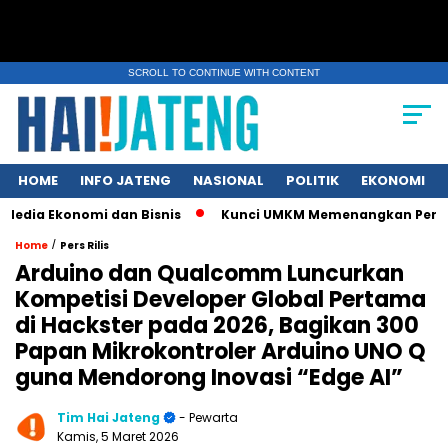
SCROLL TO CONTINUE WITH CONTENT
HOME
INFO JATENG
NASIONAL
POLITIK
EKONOMI
 Ekonomi dan Bisnis
Kunci UMKM Memenangkan Perhatian Medi
/
Home
Pers Rilis
Arduino dan Qualcomm Luncurkan
Kompetisi Developer Global Pertama
di Hackster pada 2026, Bagikan 300
Papan Mikrokontroler Arduino UNO Q
guna Mendorong Inovasi “Edge AI”
Tim Hai Jateng
- Pewarta
Kamis, 5 Maret 2026