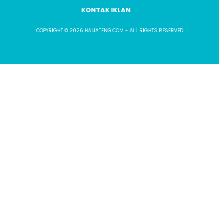
KONTAK IKLAN
COPYRIGHT © 2026 HAIJATENG.COM - ALL RIGHTS RESERVED