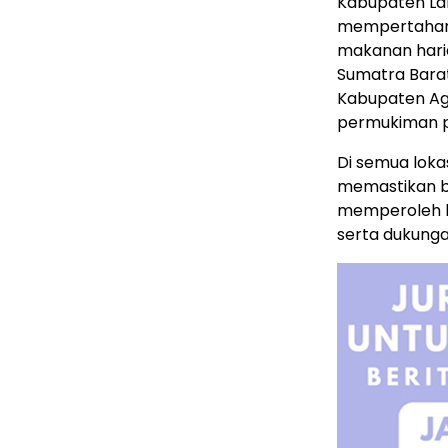
Kabupaten La
mempertahank
makanan haria
Sumatra Bara
Kabupaten Ag
permukiman pe
Di semua lokas
memastikan b
memperoleh ke
serta dukunga