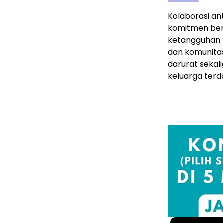
Kolaborasi an
komitmen ber
ketangguhan k
dan komunita
darurat sekal
keluarga ter