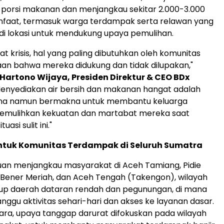
0 porsi makanan dan menjangkau sekitar 2.000-3.000
faat, termasuk warga terdampak serta relawan yang
 di lokasi untuk mendukung upaya pemulihan.
t krisis, hal yang paling dibutuhkan oleh komunitas
an bahwa mereka didukung dan tidak dilupakan,"
Hartono Wijaya, Presiden Direktur & CEO BDx
"Menyediakan air bersih dan makanan hangat adalah
na namun bermakna untuk membantu keluarga
mulihkan kekuatan dan martabat mereka saat
asi sulit ini."
tuk Komunitas Terdampak di Seluruh Sumatra
uan menjangkau masyarakat di Aceh Tamiang, Pidie
, Bener Meriah, dan Aceh Tengah (Takengon), wilayah
p daerah dataran rendah dan pegunungan, di mana
nggu aktivitas sehari-hari dan akses ke layanan dasar.
ara, upaya tanggap darurat difokuskan pada wilayah