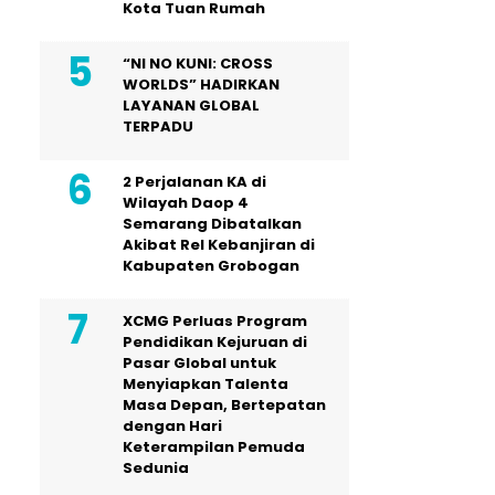
Kota Tuan Rumah
“NI NO KUNI: CROSS
WORLDS” HADIRKAN
LAYANAN GLOBAL
TERPADU
2 Perjalanan KA di
Wilayah Daop 4
Semarang Dibatalkan
Akibat Rel Kebanjiran di
Kabupaten Grobogan
XCMG Perluas Program
Pendidikan Kejuruan di
Pasar Global untuk
Menyiapkan Talenta
Masa Depan, Bertepatan
dengan Hari
Keterampilan Pemuda
Sedunia