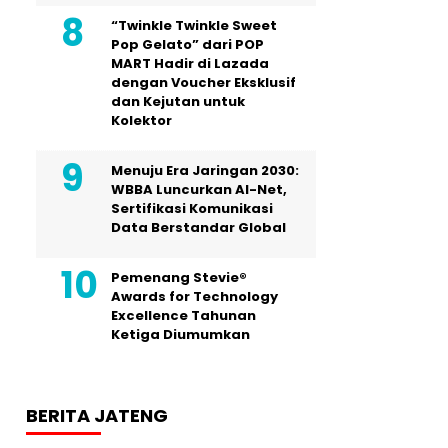
“Twinkle Twinkle Sweet
Pop Gelato” dari POP
MART Hadir di Lazada
dengan Voucher Eksklusif
dan Kejutan untuk
Kolektor
Menuju Era Jaringan 2030:
WBBA Luncurkan AI-Net,
Sertifikasi Komunikasi
Data Berstandar Global
Pemenang Stevie®
Awards for Technology
Excellence Tahunan
Ketiga Diumumkan
BERITA JATENG