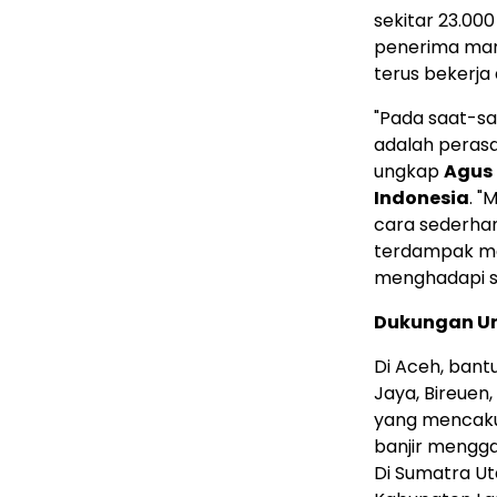
sekitar 23.00
penerima man
terus bekerja
"Pada saat-saa
adalah perasa
ungkap
Agus 
Indonesia
. 
cara sederha
terdampak me
menghadapi situ
Dukungan Un
Di Aceh, bant
Jaya, Bireuen
yang mencaku
banjir mengga
Di Sumatra Ut