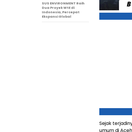
SUS ENVIRONMENT Raih
Dua Proyek WtE di
Indonesia, Percepat
Ekspansi Global
Sejak terjadin
umum di Aceh