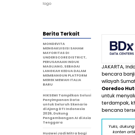
logo
Berita Terkait
MONDEVITA
MENGAKUISISI SAHAM
MAYORITAS DI
UNDERSCORE DISTRICT,
PERUSAHAAN INDUK
JAKARTA, Indo
MAGLIANO, SEBAGAI
LANGKAH KEDUA DALAM
bencara banj
MEMBANGUN PLATFORM
MEREK MEWAH ITALIA
wilayah Suma
BARU
Ooredoo Hutc
untuk menyal
HIKSEMI Tampilkan Solusi
Penyimpanan Data
terdampak, k
untuk Seluruh Skenario
di Ajang DTI Indonesia
bencana ters
2026, Dukung
Pengembangan AI di Asia
Tenggara
Yuks, dukung
konten arti
Huawei Jadi Mitra bagi