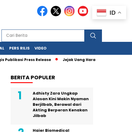
ID
AL
PERS RILIS
VIDEO
si Press Release
Jejak Uang Haram Judi Online Mulai Terbac
BERITA POPULER
Adhisty Zara Ungkap
Alasan Kini Makin Nyaman
Berjilbab, Berawal dari
Akting Berperan Kenakan
Jilbab
Haier Biomedical