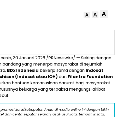
A
A
A
nesia, 30 Januari 2026 /PRNewswire/ — Seiring dengan
ir bandang yang menerpa masyarakat di sejumlah
tra,
BDx Indonesia
bekerja sama dengan
Indosat
hison (Indosat atau IOH)
dan
Filantra Foundation
urkan bantuan kemanusiaan darurat bagi masyarakat
hususnya keluarga yang terpaksa mengungsi akibat
ebut.
 promosi kota/kabupaten Anda di media online ini dengan bikin
kel dan cerita seputar sejarah, asal-usul kota, tempat wisata,