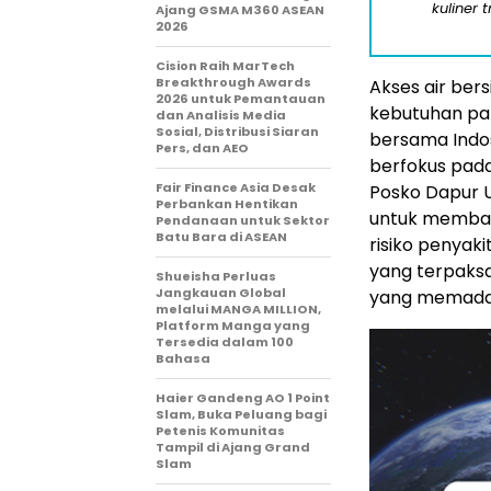
kuliner 
Ajang GSMA M360 ASEAN
2026
Cision Raih MarTech
Breakthrough Awards
Akses air ber
2026 untuk Pemantauan
kebutuhan pal
dan Analisis Media
Sosial, Distribusi Siaran
bersama Indos
Pers, dan AEO
berfokus pad
Fair Finance Asia Desak
Posko Dapur U
Perbankan Hentikan
untuk memban
Pendanaan untuk Sektor
Batu Bara di ASEAN
risiko penyaki
yang terpaks
Shueisha Perluas
Jangkauan Global
yang memadai
melalui MANGA MILLION,
Platform Manga yang
Tersedia dalam 100
Bahasa
Haier Gandeng AO 1 Point
Slam, Buka Peluang bagi
Petenis Komunitas
Tampil di Ajang Grand
Slam