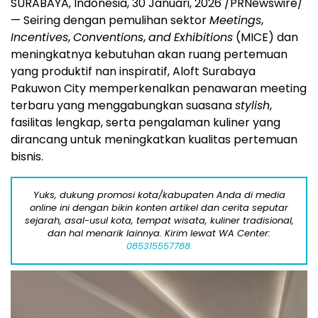
SURABAYA, Indonesia
,
30 Januari, 2026
/PRNewswire/
— Seiring dengan pemulihan sektor
Meetings
,
Incentives
,
Conventions
,
and
Exhibitions
(MICE) dan
meningkatnya kebutuhan akan ruang pertemuan
yang produktif nan inspiratif, Aloft Surabaya
Pakuwon City memperkenalkan penawaran meeting
terbaru yang menggabungkan suasana
stylish
,
fasilitas lengkap, serta pengalaman kuliner yang
dirancang untuk meningkatkan kualitas pertemuan
bisnis.
Yuks, dukung promosi kota/kabupaten Anda di media
online ini dengan bikin konten artikel dan cerita seputar
sejarah, asal-usul kota, tempat wisata, kuliner tradisional,
dan hal menarik lainnya. Kirim lewat WA Center:
085315557788.