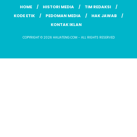
HOME
HISTORI MEDIA
TIM REDAKSI
KODE ETIK
PEDOMAN MEDIA
HAK JAWAB
KONTAK IKLAN
COPYRIGHT © 2026 HAIJATENG.COM - ALL RIGHTS RESERVED