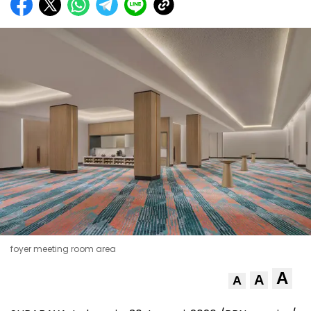
foyer meeting room area
A
A
A