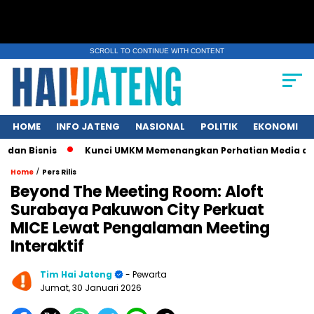
SCROLL TO CONTINUE WITH CONTENT
HOME
INFO JATENG
NASIONAL
POLITIK
EKONOMI
nis
Kunci UMKM Memenangkan Perhatian Media dan Pasar, Kom
/
Home
Pers Rilis
Beyond The Meeting Room: Aloft
Surabaya Pakuwon City Perkuat
MICE Lewat Pengalaman Meeting
Interaktif
Tim Hai Jateng
- Pewarta
Jumat, 30 Januari 2026