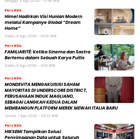
Minggu, 9 Agu 2026 - 01:45 WIB
Pers Rilis
Himel Hadirkan Visi Hunian Modern
melalui Kampanye Global “Dream
Home”
Sabtu, 8 Agu 2026 - 14:26 WIB
Pers Rilis
FAMILIARITÉ: Ketika Sinema dan Sastra
Bertemu dalam Sebuah Karya Puitis
Sabtu, 8 Agu 2026 - 14:19 WIB
Pers Rilis
MONDEVITA MENGAKUISISI SAHAM
MAYORITAS DI UNDERSCORE DISTRICT,
PERUSAHAAN INDUK MAGLIANO,
SEBAGAI LANGKAH KEDUA DALAM
MEMBANGUN PLATFORM MEREK MEWAH ITALIA BARU
Jumat, 7 Agu 2026 - 09:32 WIB
Pers Rilis
HIKSEMI Tampilkan Solusi
Penyimpanan Data untuk Seluruh