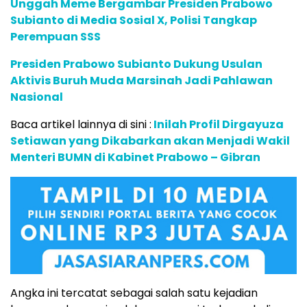
Unggah Meme Bergambar Presiden Prabowo
Subianto di Media Sosial X, Polisi Tangkap
Perempuan SSS
Presiden Prabowo Subianto Dukung Usulan
Aktivis Buruh Muda Marsinah Jadi Pahlawan
Nasional
Baca artikel lainnya di sini :
Inilah Profil Dirgayuza
Setiawan yang Dikabarkan akan Menjadi Wakil
Menteri BUMN di Kabinet Prabowo – Gibran
Angka ini tercatat sebagai salah satu kejadian