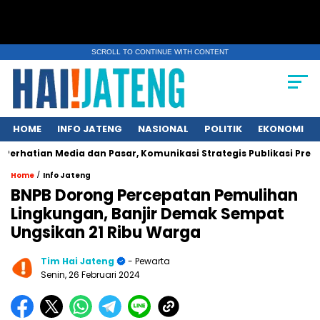
SCROLL TO CONTINUE WITH CONTENT
HOME
INFO JATENG
NASIONAL
POLITIK
EKONOMI
a dan Pasar, Komunikasi Strategis Publikasi Press Release
/
Home
Info Jateng
BNPB Dorong Percepatan Pemulihan
Lingkungan, Banjir Demak Sempat
Ungsikan 21 Ribu Warga
Tim Hai Jateng
- Pewarta
Senin, 26 Februari 2024