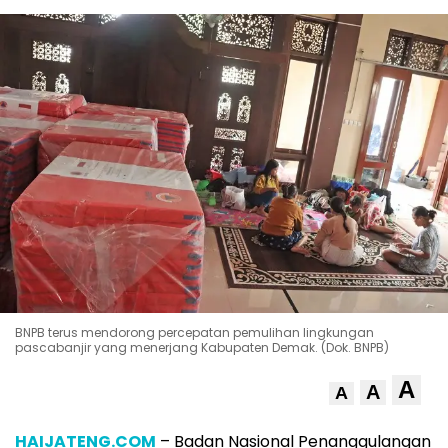
BNPB terus mendorong percepatan pemulihan lingkungan
pascabanjir yang menerjang Kabupaten Demak. (Dok. BNPB)
A
A
A
HAIJATENG.COM
– Badan Nasional Penanggulangan