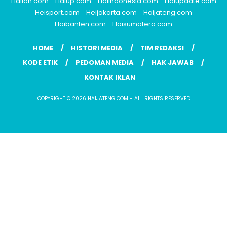
Haiidn.com
Haiup.com
Haiindonesia.com
Haiupdate.com
Heisport.com
Heijakarta.com
Haijateng.com
Haibanten.com
Haisumatera.com
HOME
HISTORI MEDIA
TIM REDAKSI
KODE ETIK
PEDOMAN MEDIA
HAK JAWAB
KONTAK IKLAN
COPYRIGHT © 2026 HAIJATENG.COM - ALL RIGHTS RESERVED