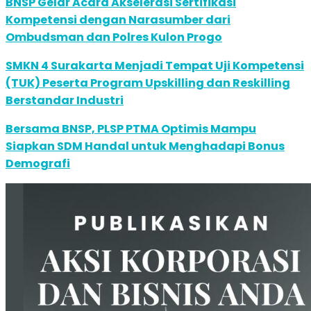
BNSP Gelar Acara Akselerasi Sertifikasi
Kompetensi dengan Narasumber dari
Ombudsman dan Polres Kulon Progo
SMKN 4 Surakarta Menjadi Tempat Uji Kompetensi
(TUK) Peserta Program Upskilling dan Reskilling
Berstandar Industri
Bersama BNSP, PLSP PTMA Optimis Mampu
Siapkan SDM Handal untuk Menghadapi Bonus
Demografi