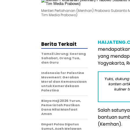
Menteri Pertahanan (Menhan) Prabowo Subianto M
Tim Media Prabowo)
HAIJATENG.
Berita Terkait
mendapatkan u
Tamsil Linrung: Seorang
yang mendapa
Sahabat, Orang Tua,
Yogyakarta, R
dan Guru
Indonesia for Palestine
Movement: Gerakan
Yuks, dukung
Moral dan Kemanusiaan
konten arti
untuk Kemerdekaan
kuliner 
Palestina
Biaya Haji 2026 Turun,
Pemerintah Pastikan
Salah satuny
Dana Nilai Manfaat
Aman
bantuan sumb
(Kemhan).
Empat Pulau Diputus
Sumut, Aceh Melawan