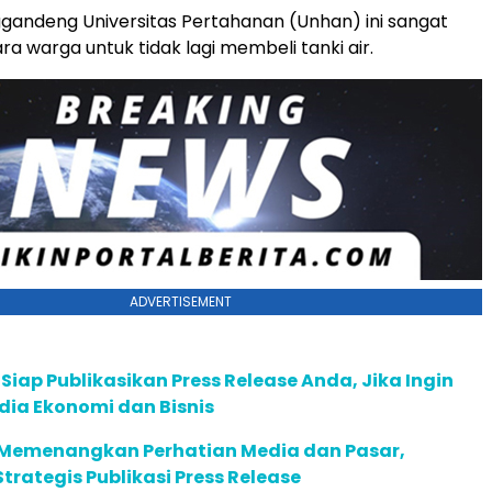
andeng Universitas Pertahanan (Unhan) ini sangat
 warga untuk tidak lagi membeli tanki air.
ADVERTISEMENT
 Siap Publikasikan Press Release Anda, Jika Ingin
dia Ekonomi dan Bisnis
Memenangkan Perhatian Media dan Pasar,
trategis Publikasi Press Release