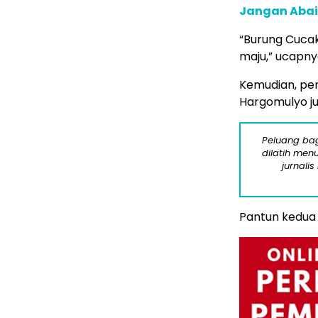
Jangan Abai, 
“Burung Cuca
maju,” ucapny
Kemudian, per
Hargomulyo j
Peluang bag
dilatih menu
jurnalis
Pantun kedua 