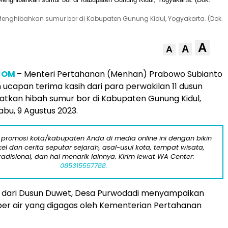
enghibahkan sumur bor di Kabupaten Gunung Kidul, Yogyakarta. (Dok.
A
A
A
COM
– Menteri Pertahanan (Menhan) Prabowo Subianto
capan terima kasih dari para perwakilan 11 dusun
tkan hibah sumur bor di Kabupaten Gunung Kidul,
abu, 9 Agustus 2023.
 promosi kota/kabupaten Anda di media online ini dengan bikin
kel dan cerita seputar sejarah, asal-usul kota, tempat wisata,
tradisional, dan hal menarik lainnya. Kirim lewat WA Center:
085315557788.
a dari Dusun Duwet, Desa Purwodadi menyampaikan
er air yang digagas oleh Kementerian Pertahanan