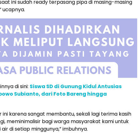
 saat ini sudah ready terpasang pipa di masing-masing
” ucapnya.
innya di sini:
Siswa SD di Gunung Kidul Antusias
owo Subianto, dari Foto Bareng hingga
 ini karena sangat membantu, sekali lagi terima kasih
gi, meminimalisir bagi warga masyarakat kami untuk
 air di setiap minggunya,” imbuhnya.