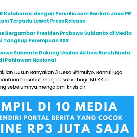
R Kolaborasi dengan Persrilis.com Berikan Jasa PR
asi Terpadu Lewat Press Release
 Bergambar Presiden Prabowo Subianto di Media
lisi Tangkap Perempuan SSS
abowo Subianto Dukung Usulan Aktivis Buruh Muda
di Pahlawan Nasional
kilan Dusun Banyakan 3 Desa Sitimulyo, Bantul juga
ntuan tersebut menjadi solusi bagi 180 KK di
ng sebelumnya mengalami krisis air.