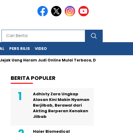
AL
PERS RILIS
VIDEO
ang Haram Judi Online Mulai Terbaca, Dana Judi Online Rp47,97 T
BERITA POPULER
Adhisty Zara Ungkap
Alasan Kini Makin Nyaman
Berjilbab, Berawal dari
Akting Berperan Kenakan
Jilbab
Haier Biomedical