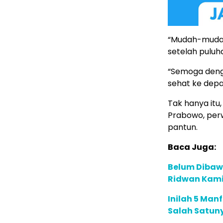
“Mudah-mudaha
setelah puluh
“Semoga denga
sehat ke depa
Tak hanya itu
Prabowo, per
pantun.
Baca Juga:
Belum Dibawa
Ridwan Kamil
Inilah 5 Man
Salah Satuny