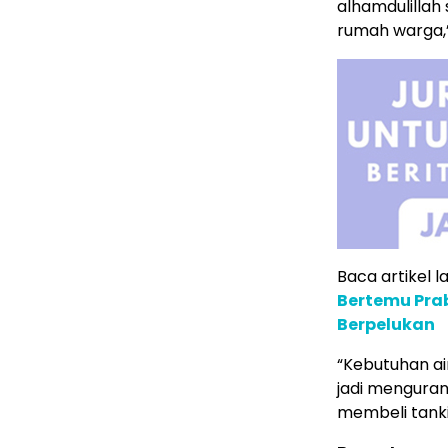
alhamdulillah
rumah warga,
Baca artikel la
Bertemu Prab
Berpelukan
“Kebutuhan air
jadi menguran
membeli tanki