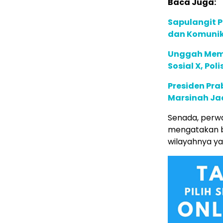
Baca Juga:
Sapulangit P
dan Komunik
Unggah Meme
Sosial X, Po
Presiden Pr
Marsinah Ja
Senada, perwa
mengatakan ba
wilayahnya ya