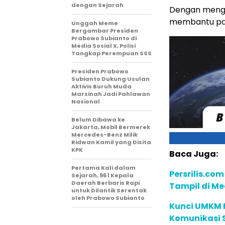
dengan Sejarah
Dengan mengg
membantu para
Unggah Meme
Bergambar Presiden
Prabowo Subianto di
Media Sosial X, Polisi
Tangkap Perempuan SSS
Presiden Prabowo
Subianto Dukung Usulan
Aktivis Buruh Muda
Marsinah Jadi Pahlawan
Nasional
Belum Dibawa ke
Jakarta, Mobil Bermerek
Mercedes-Benz Milik
Ridwan Kamil yang Disita
KPK
Baca Juga:
Pertama Kali dalam
Persrilis.com
Sejarah, 961 Kepala
Daerah Berbaris Rapi
Tampil di Me
untuk Dilantik Serentak
oleh Prabowo Subianto
Kunci UMKM 
Komunikasi S