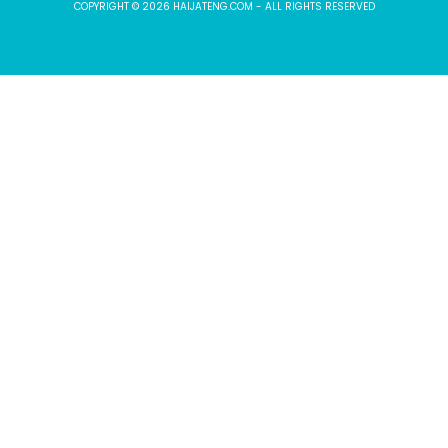
COPYRIGHT © 2026 HAIJATENG.COM - ALL RIGHTS RESERVED