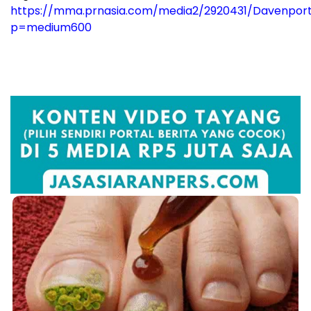
https://mma.prnasia.com/media2/2920431/Davenport
p=medium600