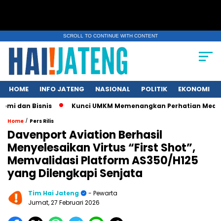
SCROLL TO CONTINUE WITH CONTENT
HOME
INFO JATENG
NASIONAL
POLITIK
EKONOMI
 Bisnis
Kunci UMKM Memenangkan Perhatian Media dan Pasar,
/
Home
Pers Rilis
Davenport Aviation Berhasil
Menyelesaikan Virtus “First Shot”,
Memvalidasi Platform AS350/H125
yang Dilengkapi Senjata
Tim Hai Jateng
- Pewarta
Jumat, 27 Februari 2026