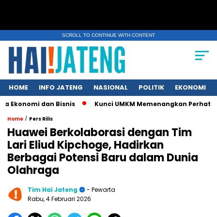
SCROLL TO CONTINUE WITH CONTENT
HOME
INFO JATENG
NASIONAL
POLITIK
EKONOMI
i dan Bisnis
Kunci UMKM Memenangkan Perhatian Media dan P
/
Home
Pers Rilis
Huawei Berkolaborasi dengan Tim
Lari Eliud Kipchoge, Hadirkan
Berbagai Potensi Baru dalam Dunia
Olahraga
Tim Hai Jateng
- Pewarta
Rabu, 4 Februari 2026