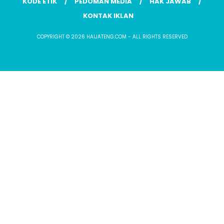
KODE ETIK
PEDOMAN MEDIA
HAK JAWAB
KONTAK IKLAN
COPYRIGHT © 2026 HAIJATENG.COM - ALL RIGHTS RESERVED