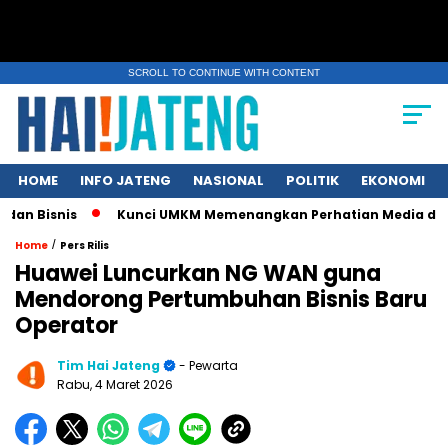
SCROLL TO CONTINUE WITH CONTENT
HOME
INFO JATENG
NASIONAL
POLITIK
EKONOMI
is
Kunci UMKM Memenangkan Perhatian Media dan Pasar, Kom
/
Home
Pers Rilis
Huawei Luncurkan NG WAN guna
Mendorong Pertumbuhan Bisnis Baru
Operator
Tim Hai Jateng
- Pewarta
Rabu, 4 Maret 2026