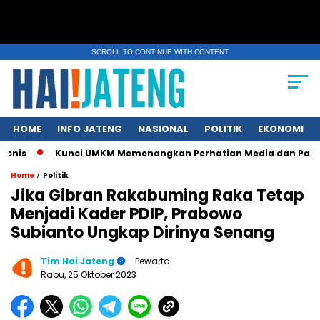
SCROLL TO CONTINUE WITH CONTENT
HOME
INFO JATENG
NASIONAL
POLITIK
EKONOMI
Kunci UMKM Memenangkan Perhatian Media dan Pasar, Komunika
/
Home
Politik
Jika Gibran Rakabuming Raka Tetap
Menjadi Kader PDIP, Prabowo
Subianto Ungkap Dirinya Senang
Tim Hai Jateng
- Pewarta
Rabu, 25 Oktober 2023