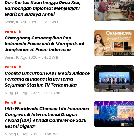
Dari Kertas Xuan hingga Desa Xidi,
Rombongan Diplomat Menjelajahi
Warisan Budaya Anhui
Senin, 10 Agu 2026 - 05:57 WIB
Pers Rilis
Changhong Gandeng Ikon Pop
Indonesia Rossa untuk Memperkuat
Jangkauan di Pasar Indonesia
Senin, 10 Agu 2026 - 04:22 WIB
Pers Rilis
Coolita Luncurkan FAST Media Alliance
Pertama di Indonesia Bersama
Sejumlah Stasiun TV Terkemuka
Minggu, 9 Agu 2026 - 23:49 WIB
Pers Rilis
16th Worldwide Chinese Life Insurance
Congress & International Dragon
Award (IDA) Annual Conference 2026
Resmi Digelar
Minggu, 9 Agu 2026 - 01:45 WIB