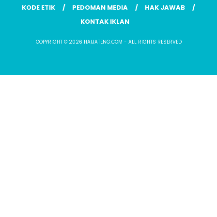
KODE ETIK
PEDOMAN MEDIA
HAK JAWAB
KONTAK IKLAN
COPYRIGHT © 2026 HAIJATENG.COM - ALL RIGHTS RESERVED