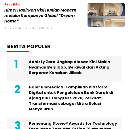
Pers Rilis
Himel Hadirkan Visi Hunian Modern
melalui Kampanye Global “Dream
Home”
Sabtu, 8 Agu 2026 - 14:26 WIB
BERITA POPULER
Adhisty Zara Ungkap Alasan Kini Makin
Nyaman Berjilbab, Berawal dari Akting
Berperan Kenakan Jilbab
Haier Biomedical Tampilkan Platform
Digital untuk Pengelolaan Bank Darah di
Ajang ISBT Congress 2026, Perkuat
Transformasi sebagai Mitra Solusi
Menyeluruh
Pemenang Stevie® Awards for Technology
Excellence Tahunan Ketiga Diumumkan