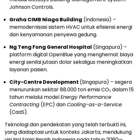
Johnson Controls.
Graha CIMB Niaga Building
(
Indonesia
) –
memodernisasi sistem HVAC untuk efisiensi energi
dan kenyamanan penyewa gedung.
Ng Teng Fong General Hospital
(Singapura) –
platform digital OpenBlue yang menghemat biaya
energi senilai jutaan dolar sekaligus meningkatkan
layanan pasien.
City-Centre Development
(Singapura) – segera
menurunkan sekitar 88.000 ton emisi CO₂ dalam 15
tahun melalui model
Energy Performance
Contracting
(EPC) dan
Cooling-as-a-Service
(CaaS).
Teknologi dan pendekatan yang telah terbukti ini,
yang diadaptasi untuk konteks
Jakarta
, mendukung
visi Nol Emisi Bersih Indonesia pada tahun 2060—