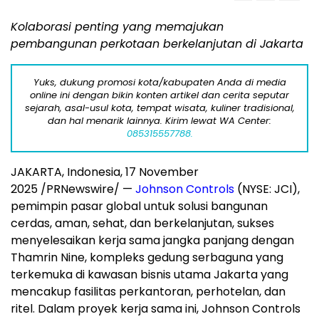
Kolaborasi penting yang memajuk
an
pembangunan perkotaan berkelanjutan di
Jakarta
Yuks, dukung promosi kota/kabupaten Anda di media
online ini dengan bikin konten artikel dan cerita seputar
sejarah, asal-usul kota, tempat wisata, kuliner tradisional,
dan hal menarik lainnya. Kirim lewat WA Center:
085315557788.
JAKARTA
, Indonesia, 17 November
2025 /PRNewswire/ —
Johnson Controls
(NYSE: JCI),
pemimpin pasar global untuk solusi bangunan
cerda
s, aman, sehat
, dan berkelanjutan, sukses
menyelesaikan kerja sama jangka panjang dengan
Thamrin Nine, kompleks gedung serbaguna yang
terkemu
ka di k
awasan bisnis utama
Jakarta
yang
mencakup fasilitas perkantoran, perhotelan, dan
ritel. Dalam proyek kerja sama ini, Johnson Controls