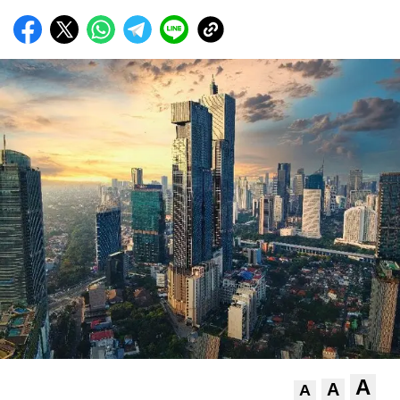
A
A
A