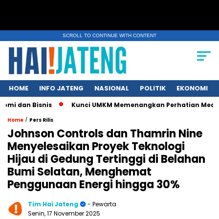
SCROLL TO CONTINUE WITH CONTENT
HOME
INFO JATENG
NASIONAL
POLITIK
EKONOMI
Bisnis
Kunci UMKM Memenangkan Perhatian Media dan Pasar, 
/
Home
Pers Rilis
Johnson Controls dan Thamrin Nine
Menyelesaikan Proyek Teknologi
Hijau di Gedung Tertinggi di Belahan
Bumi Selatan, Menghemat
Penggunaan Energi hingga 30%
Tim Hai Jateng
- Pewarta
Senin, 17 November 2025