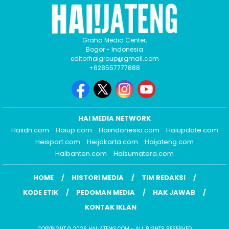
Graha Media Center,
Bogor - Indonesia
editorhaigroup@gmail.com
+628557777888
HAI MEDIA NETWORK
Haiidn.com
Haiup.com
Haiindonesia.com
Haiupdate.com
Heisport.com
Heijakarta.com
Haijateng.com
Haibanten.com
Haisumatera.com
HOME
HISTORI MEDIA
TIM REDAKSI
KODE ETIK
PEDOMAN MEDIA
HAK JAWAB
KONTAK IKLAN
COPYRIGHT © 2026 HAIJATENG.COM - ALL RIGHTS RESERVED