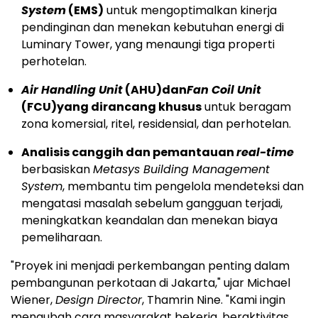
System
(EMS)
untuk mengoptimalkan kinerja
pendinginan dan menekan kebutuhan energi di
Luminary Tower, yang menaungi tiga properti
perhotelan.
Air Handling Unit
(AHU)
dan
Fan Coil Unit
(FCU)
yang dirancang khusus
untuk beragam
zona komersial, ritel, residensial, dan perhotelan.
Analisis canggih dan pemantauan
real-time
berbasiskan
Metasys Building Management
System
, membantu tim pengelola mendeteksi dan
mengatasi masalah sebelum gangguan terjadi,
meningkatkan keandalan dan menekan biaya
pemeliharaan.
"Proyek ini menjadi perkembangan penting dalam
pembangunan perkotaan di
Jakarta
," ujar
Michael
Wiener
,
Design Director
, Thamrin Nine. "Kami ingin
mengubah cara masyarakat bekerja, beraktivitas,