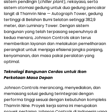
sistem pendingin (
chiller plant
), rekayasa, serta
sistem otomasi g
edung untuk dua gedung pencakar
langit di Thamrin Nine
— Autograph Tower, gedung
tertinggi di Belahan Bumi Selatan setinggi 382,9
meter, dan Luminary Tower. Dengan sistem
bangunan yang telah terpasang sepenuhnya di
kedua menara, Johnson Controls akan terus
memberikan layanan dan melakukan pemeliharaan
perangkat untuk menjaga efisiensi jangka panjang,
kenyamanan, dan masa pakai peralatan yang
optimal.
Teknologi Bangunan
Cerdas untuk Ikon
Per
kotaan Masa Depan
Johnson Controls merancang, menyediakan, dan
memasang solusi gedung terintegrasi dengan
performa tinggi sesuai dengan kebutuhan kompleks
Thamrin Nine. Proyek kerja sama ini merupakan
proyek pertama Johnson Controls di
Indonesia
yang