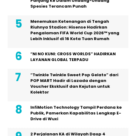
Panjang Ke Dalam Undang-Undang
Spesies Terancam Punah
Menemukan Ketenangan di Tengah
Riuhnya Stadion: Hisense Hadirkan
Pengalaman FIFA World Cup 2026™ yang
Lebih Inklusif di 16 Kota Tuan Rumah
“NI NO KUNI: CROSS WORLDS” HADIRKAN
LAYANAN GLOBAL TERPADU
“Twinkle Twinkle Sweet Pop Gelato” dari
POP MART Hadir di Lazada dengan
Voucher Eksklusif dan Kejutan untuk
Kolektor
InfiMotion Technology Tampil Perdana ke
Publik, Pamerkan Kapabilitas Lengkap E-
Drive di Wuxi
2 Perjalanan KA di Wilayah Daop 4