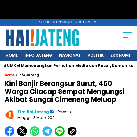
SCROLL TO CONTINUE WITH CONTENT
HOME
INFO JATENG
NASIONAL
POLITIK
EKONOMI
emenangkan Perhatian Media dan Pasar, Komunikasi Strategis Pu
/
Home
Info Jateng
Kini Banjir Berangsur Surut, 450
Warga Cilacap Sempat Mengungsi
Akibat Sungai Cimeneng Meluap
Tim Hai Jateng
- Pewarta
Minggu, 3 Maret 2024