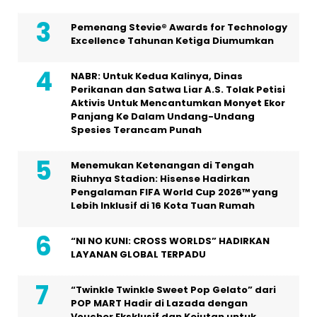
Pemenang Stevie® Awards for Technology
Excellence Tahunan Ketiga Diumumkan
NABR: Untuk Kedua Kalinya, Dinas
Perikanan dan Satwa Liar A.S. Tolak Petisi
Aktivis Untuk Mencantumkan Monyet Ekor
Panjang Ke Dalam Undang-Undang
Spesies Terancam Punah
Menemukan Ketenangan di Tengah
Riuhnya Stadion: Hisense Hadirkan
Pengalaman FIFA World Cup 2026™ yang
Lebih Inklusif di 16 Kota Tuan Rumah
“NI NO KUNI: CROSS WORLDS” HADIRKAN
LAYANAN GLOBAL TERPADU
“Twinkle Twinkle Sweet Pop Gelato” dari
POP MART Hadir di Lazada dengan
Voucher Eksklusif dan Kejutan untuk