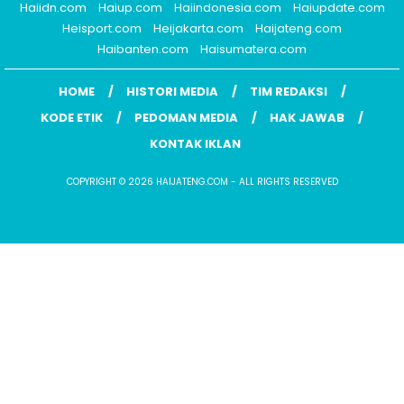
Haiidn.com
Haiup.com
Haiindonesia.com
Haiupdate.com
Heisport.com
Heijakarta.com
Haijateng.com
Haibanten.com
Haisumatera.com
HOME
HISTORI MEDIA
TIM REDAKSI
KODE ETIK
PEDOMAN MEDIA
HAK JAWAB
KONTAK IKLAN
COPYRIGHT © 2026 HAIJATENG.COM - ALL RIGHTS RESERVED