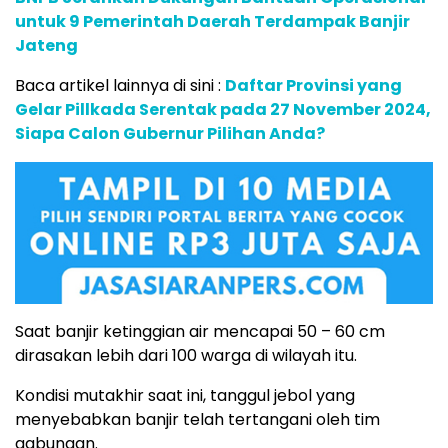
untuk 9 Pemerintah Daerah Terdampak Banjir
Jateng
Baca artikel lainnya di sini :
Daftar Provinsi yang
Gelar Pillkada Serentak pada 27 November 2024,
Siapa Calon Gubernur Pilihan Anda?
Saat banjir ketinggian air mencapai 50 – 60 cm
dirasakan lebih dari 100 warga di wilayah itu.
Kondisi mutakhir saat ini, tanggul jebol yang
menyebabkan banjir telah tertangani oleh tim
gabungan.