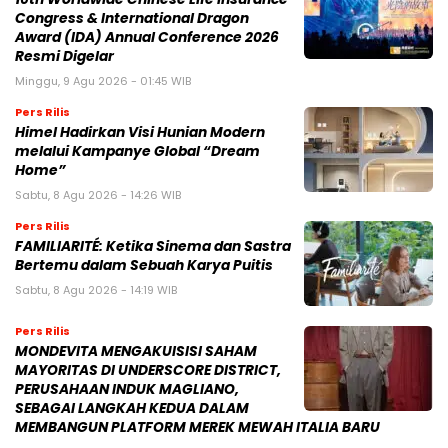
Congress & International Dragon
Award (IDA) Annual Conference 2026
Resmi Digelar
Minggu, 9 Agu 2026 - 01:45 WIB
Pers Rilis
Himel Hadirkan Visi Hunian Modern
melalui Kampanye Global “Dream
Home”
Sabtu, 8 Agu 2026 - 14:26 WIB
Pers Rilis
FAMILIARITÉ: Ketika Sinema dan Sastra
Bertemu dalam Sebuah Karya Puitis
Sabtu, 8 Agu 2026 - 14:19 WIB
Pers Rilis
MONDEVITA MENGAKUISISI SAHAM
MAYORITAS DI UNDERSCORE DISTRICT,
PERUSAHAAN INDUK MAGLIANO,
SEBAGAI LANGKAH KEDUA DALAM
MEMBANGUN PLATFORM MEREK MEWAH ITALIA BARU