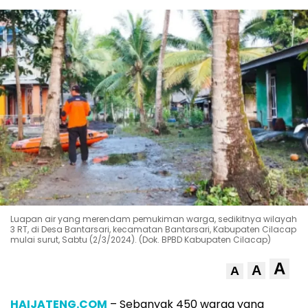
Luapan air yang merendam pemukiman warga, sedikitnya wilayah
3 RT, di Desa Bantarsari, kecamatan Bantarsari, Kabupaten Cilacap
mulai surut, Sabtu (2/3/2024). (Dok. BPBD Kabupaten Cilacap)
A
A
A
HAIJATENG.COM
– Sebanyak 450 warga yang