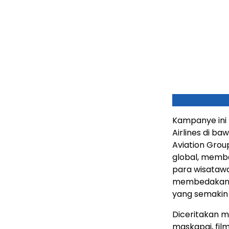
Kampanye ini 
Airlines di b
Aviation Gro
global, memb
para wisataw
membedakan m
yang semakin 
Diceritakan m
maskapai, fil