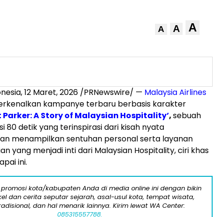
A
A
A
onesia
,
12 Maret, 2026
/PRNewswire/ —
Malaysia Airlines
erkenalkan kampanye terbaru berbasis karakter
t Parker: A Story of Malaysian Hospitality’
,
sebuah
i 80 detik yang terinspirasi dari kisah nyata
n menampilkan sentuhan personal serta layanan
n yang menjadi inti dari Malaysian Hospitality, ciri khas
pai ini.
 promosi kota/kabupaten Anda di media online ini dengan bikin
kel dan cerita seputar sejarah, asal-usul kota, tempat wisata,
tradisional, dan hal menarik lainnya. Kirim lewat WA Center:
085315557788.