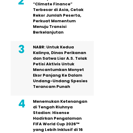
“Climate Finance”
Terbesar di Asia, Cetak
Rekor Jumlah Peserta,
Perkuat Momentum
Menuju Transisi
Berkelanjutan
NABR: Untuk Kedua
Kalinya, Dinas Perikanan
dan Satwa Liar A.S. Tolak
Petisi Aktivis Untuk
Mencantumkan Monyet
Ekor Panjang Ke Dalam
Undang-Undang Spesies
Terancam Punah
Menemukan Ketenangan
di Tengah Riuhnya
Stadion: Hisense
Hadirkan Pengalaman
FIFA World Cup 2026™
yang Lebih Inklusif di 16