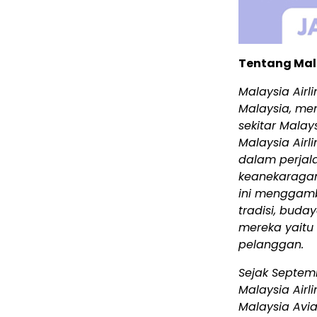
Tentang Mala
Malaysia Air
Malaysia, men
sekitar Mala
Malaysia Airl
dalam perjal
keanekaragam
ini menggamb
tradisi, buda
mereka yaitu 
pelanggan.
Sejak Septemb
Malaysia Airl
Malaysia Avi