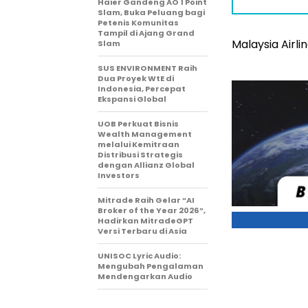
Haier Gandeng AO 1 Point
Slam, Buka Peluang bagi
Petenis Komunitas
Tampil di Ajang Grand
Malaysia Airl
Slam
SUS ENVIRONMENT Raih
Dua Proyek WtE di
Indonesia, Percepat
Ekspansi Global
UOB Perkuat Bisnis
Wealth Management
melalui Kemitraan
Distribusi Strategis
dengan Allianz Global
Investors
Mitrade Raih Gelar “AI
Broker of the Year 2026”,
Hadirkan MitradeGPT
Versi Terbaru di Asia
UNISOC Lyric Audio:
Mengubah Pengalaman
Mendengarkan Audio