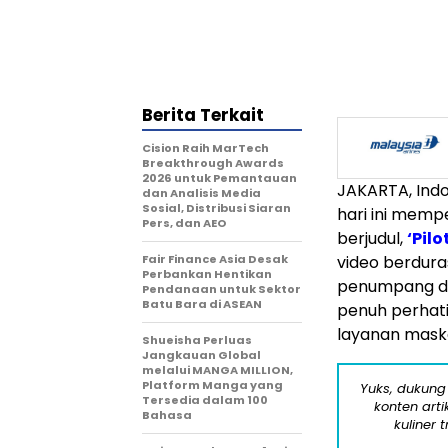
Berita Terkait
Cision Raih MarTech
Breakthrough Awards
2026 untuk Pemantauan
JAKARTA, Ind
dan Analisis Media
Sosial, Distribusi Siaran
hari ini memp
Pers, dan AEO
berjudul,
‘Pilo
Fair Finance Asia Desak
video berduras
Perbankan Hentikan
penumpang da
Pendanaan untuk Sektor
Batu Bara di ASEAN
penuh perhatia
layanan maska
Shueisha Perluas
Jangkauan Global
melalui MANGA MILLION,
Platform Manga yang
Yuks, dukung
Tersedia dalam 100
konten arti
Bahasa
kuliner 