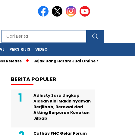
AL
PERS RILIS
VIDEO
se
Jejak Uang Haram Judi Online Mulai Terbaca, Dana Judi O
BERITA POPULER
Adhisty Zara Ungkap
Alasan Kini Makin Nyaman
Berjilbab, Berawal dari
Akting Berperan Kenakan
Jilbab
Cathay FHC Gelar Forum