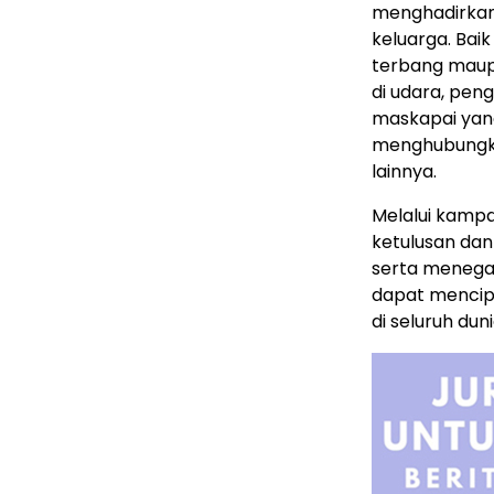
menghadirkan
keluarga. Bai
terbang mau
di udara, pen
maskapai yan
menghubungka
lainnya.
Melalui kampan
ketulusan dan 
serta menega
dapat mencip
di seluruh duni