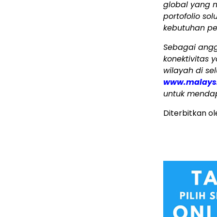
global yang 
portofolio so
kebutuhan pe
Sebagai angg
konektivitas y
wilayah di sel
www.malaysi
untuk menda
Diterbitkan o