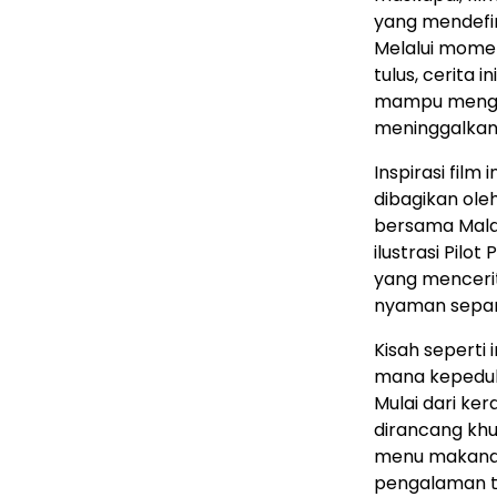
yang mendefin
Melalui mome
tulus, cerita
mampu mengu
meninggalkan
Inspirasi fil
dibagikan ol
bersama Malay
ilustrasi Pil
yang menceri
nyaman sepan
Kisah seperti
mana kepeduli
Mulai dari k
dirancang khu
menu makanan
pengalaman t