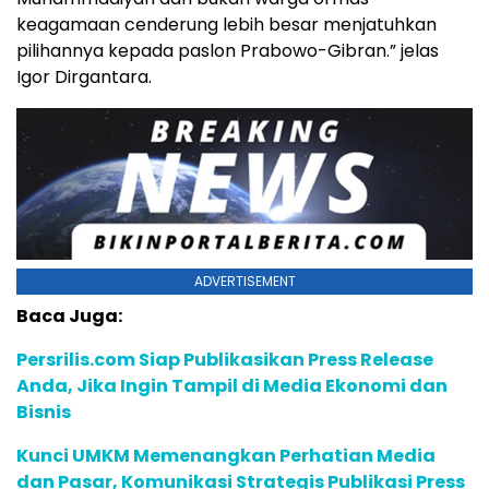
keagamaan cenderung lebih besar menjatuhkan
pilihannya kepada paslon Prabowo-Gibran.” jelas
Igor Dirgantara.
ADVERTISEMENT
Baca Juga:
Persrilis.com Siap Publikasikan Press Release
Anda, Jika Ingin Tampil di Media Ekonomi dan
Bisnis
Kunci UMKM Memenangkan Perhatian Media
dan Pasar, Komunikasi Strategis Publikasi Press