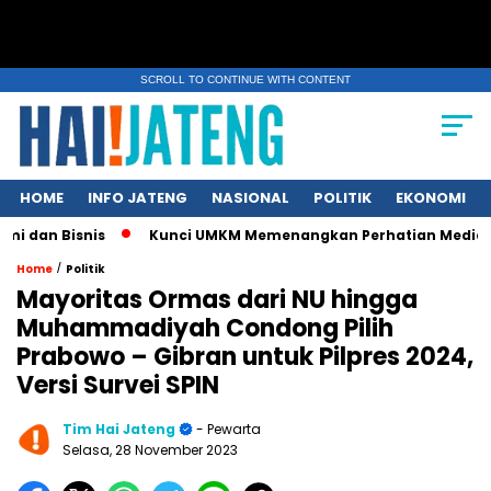
SCROLL TO CONTINUE WITH CONTENT
HOME
INFO JATENG
NASIONAL
POLITIK
EKONOMI
isnis
Kunci UMKM Memenangkan Perhatian Media dan Pasar, K
/
Home
Politik
Mayoritas Ormas dari NU hingga
Muhammadiyah Condong Pilih
Prabowo – Gibran untuk Pilpres 2024,
Versi Survei SPIN
Tim Hai Jateng
- Pewarta
Selasa, 28 November 2023