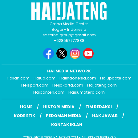
Graha Media Center,
Bogor - Indonesia
editorhaigroup@gmail.com
+628557777888
HAI MEDIA NETWORK
Haiidn.com
Haiup.com
Haiindonesia.com
Haiupdate.com
Heisport.com
Heijakarta.com
Haijateng.com
Haibanten.com
Haisumatera.com
HOME
HISTORI MEDIA
TIM REDAKSI
KODE ETIK
PEDOMAN MEDIA
HAK JAWAB
KONTAK IKLAN
COPYRIGHT © 2026 HAIJATENG.COM - ALL RIGHTS RESERVED