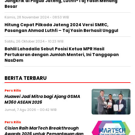
Jangkrik di Pilgub Jateng, Luthfi-Taj Yasin Menang
Besar
Kamis, 28 November 2024 - 08:53 WIB
Hitung Cepat Pilkada Jateng 2024 Versi SMRC,
Pasangan Ahmad Luthfi – Taj Yasin Berhasil Unggul
Sabtu, 26 Oktober 2024 - 10:23 WIB
Bahlil Lahadalia Sebut Posisi Ketua MPR Hasil
Pertukaran dengan Jumlah Menteri, Ini Tanggapan
NasDem
BERITA TERBARU
Pers Rilis
Huawei Jadi Mitra bagi Ajang GSMA
M360 ASEAN 2026
Jumat, 7 Agu 2026 - 00:42 WIB
Pers Rilis
Cision Raih MarTech Breakthrough
Awards 2026 untuk Pemantauan dan