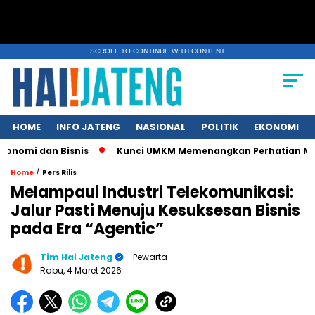
SCROLL TO CONTINUE WITH CONTENT
HOME
INFO JATENG
NASIONAL
POLITIK
EKONOMI
dan Bisnis
Kunci UMKM Memenangkan Perhatian Media dan Pas
/
Home
Pers Rilis
Melampaui Industri Telekomunikasi:
Jalur Pasti Menuju Kesuksesan Bisnis
pada Era “Agentic”
Tim Hai Jateng
- Pewarta
Rabu, 4 Maret 2026