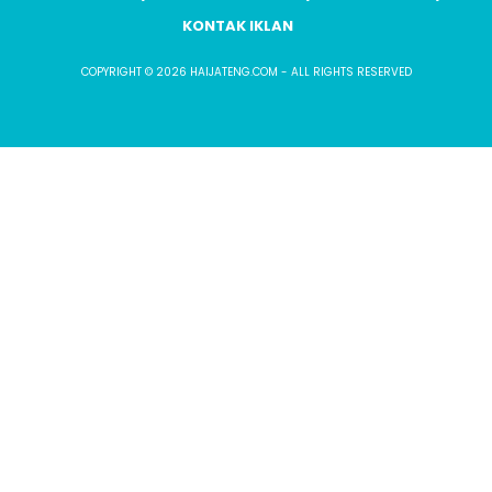
KONTAK IKLAN
COPYRIGHT © 2026 HAIJATENG.COM - ALL RIGHTS RESERVED