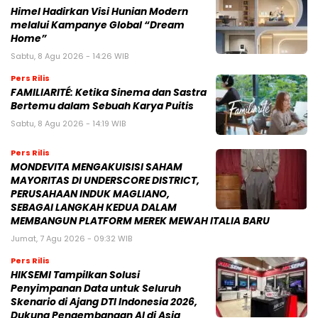
Himel Hadirkan Visi Hunian Modern
melalui Kampanye Global “Dream
Home”
Sabtu, 8 Agu 2026 - 14:26 WIB
Pers Rilis
FAMILIARITÉ: Ketika Sinema dan Sastra
Bertemu dalam Sebuah Karya Puitis
Sabtu, 8 Agu 2026 - 14:19 WIB
Pers Rilis
MONDEVITA MENGAKUISISI SAHAM
MAYORITAS DI UNDERSCORE DISTRICT,
PERUSAHAAN INDUK MAGLIANO,
SEBAGAI LANGKAH KEDUA DALAM
MEMBANGUN PLATFORM MEREK MEWAH ITALIA BARU
Jumat, 7 Agu 2026 - 09:32 WIB
Pers Rilis
HIKSEMI Tampilkan Solusi
Penyimpanan Data untuk Seluruh
Skenario di Ajang DTI Indonesia 2026,
Dukung Pengembangan AI di Asia