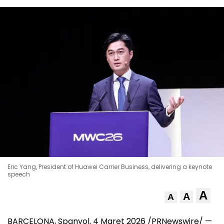
Eric Yang, President of Huawei Carrier Business, delivering a keynote
speech
A
A
A
BARCELONA, Spanyol, 4 Maret 2026 /PRNewswire/ —