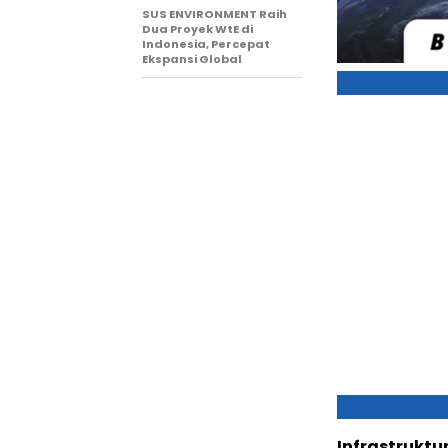
SUS ENVIRONMENT Raih
Dua Proyek WtE di
Indonesia, Percepat
Ekspansi Global
Infrastruktu