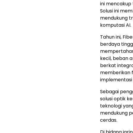
ini mencakup t
Solusi ini me
mendukung tra
komputasi AI.
Tahun ini, F
berdaya tingg
mempertahank
kecil, beban a
berkat integra
memberikan fl
implementasi 
Sebagai peng
solusi optik 
teknologi yan
mendukung p
cerdas.
Di bidang jari