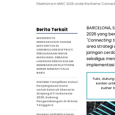
FiberHome in MWC 2026 under the theme 'Connecting
BARCELONA, S
Berita Terkait
2026 yang ber
MONDEVITA
"Connecting th
MENGAKUISISI SAHAM
area strategi 
MAYORITAS DI
UNDERSCORE DISTRICT,
jaringan cerd
PERUSAHAAN INDUK
MAGLIANO, SEBAGAI
sekaligus me
LANGKAH KEDUA DALAM
implementasi 
MEMBANGUN PLATFORM
MEREK MEWAH ITALIA
BARU
Yuks, dukung
HIKSEMI Tampilkan Solusi
konten arti
Penyimpanan Data
kuliner 
untuk Seluruh Skenario
di Ajang DTI Indonesia
2026, Dukung
Pengembangan AI di Asia
Tenggara
Huawei Jadi Mitra bagi