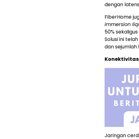
dengan latens
FiberHome ju
immersion liq
50% sekaligus 
Solusi ini tel
dan sejumlah 
Konektivita
Jaringan cerd