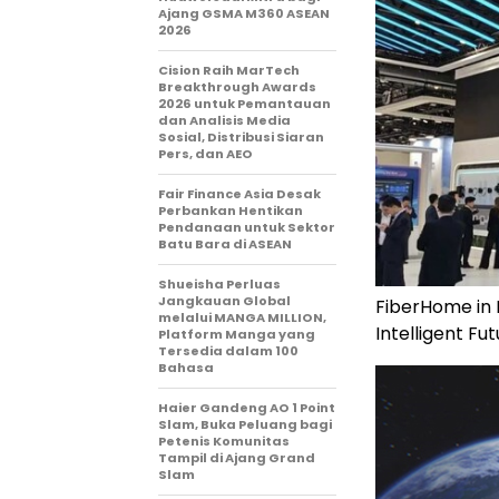
Ajang GSMA M360 ASEAN
2026
Cision Raih MarTech
Breakthrough Awards
2026 untuk Pemantauan
dan Analisis Media
Sosial, Distribusi Siaran
Pers, dan AEO
Fair Finance Asia Desak
Perbankan Hentikan
Pendanaan untuk Sektor
Batu Bara di ASEAN
Shueisha Perluas
Jangkauan Global
FiberHome in 
melalui MANGA MILLION,
Intelligent Fut
Platform Manga yang
Tersedia dalam 100
Bahasa
Haier Gandeng AO 1 Point
Slam, Buka Peluang bagi
Petenis Komunitas
Tampil di Ajang Grand
Slam