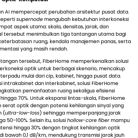
 AI mempercepat perubahan arsitektur pusat data.
seperti
supernode
mengubah kebutuhan interkoneksi
mpat aspek utama: skala, densitas, jarak, dan
l tersebut menimbulkan tiga tantangan utama bagi
tu keterbatasan ruang, kendala manajemen panas, serta
lementasi yang masih rendah.
tangan tersebut, FiberHome memperkenalkan solusi
rkoneksi optik untuk berbagai skenario, mencakup
 terpadu mulai dari cip, kabinet, hingga pusat data.
i intrakabinet dan interkabinet, solusi FiberHome
katkan pemanfaatan ruang sekaligus efisiensi
hingga 70%. Untuk ekspansi lintas-skala, FiberHome
serat optik dengan potensi kehilangan sinyal yang
 (
ultra-low-loss
) sehingga memperpanjang jarak
ga 50–100%. Selain itu, solusi
hollow-core fiber
mampu
tensi hingga 30% dengan tingkat kehilangan optik
 di bawah 0,1 dB/km, mendukung transmisi jarak jauh