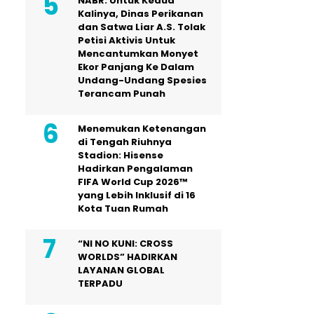
NABR: Untuk Kedua
Kalinya, Dinas Perikanan
dan Satwa Liar A.S. Tolak
Petisi Aktivis Untuk
Mencantumkan Monyet
Ekor Panjang Ke Dalam
Undang-Undang Spesies
Terancam Punah
Menemukan Ketenangan
di Tengah Riuhnya
Stadion: Hisense
Hadirkan Pengalaman
FIFA World Cup 2026™
yang Lebih Inklusif di 16
Kota Tuan Rumah
“NI NO KUNI: CROSS
WORLDS” HADIRKAN
LAYANAN GLOBAL
TERPADU