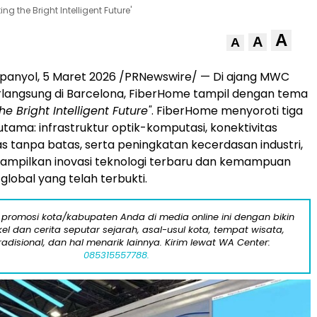
 the Bright Intelligent Future'
A
A
A
panyol, 5 Maret 2026 /PRNewswire/ — Di ajang MWC
langsung di Barcelona, FiberHome tampil dengan tema
e Bright Intelligent Future"
. FiberHome menyoroti tiga
utama: infrastruktur optik-komputasi, konektivitas
as tanpa batas, serta peningkatan kecerdasan industri,
nampilkan inovasi teknologi terbaru dan kemampuan
global yang telah terbukti.
 promosi kota/kabupaten Anda di media online ini dengan bikin
kel dan cerita seputar sejarah, asal-usul kota, tempat wisata,
tradisional, dan hal menarik lainnya. Kirim lewat WA Center:
085315557788.