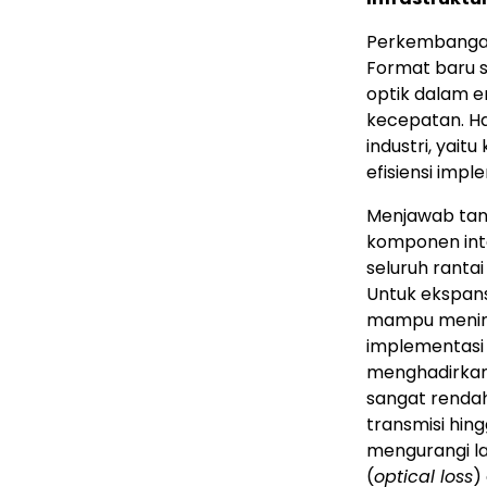
Perkembangan
Format baru 
optik dalam e
kecepatan. Ha
industri, yai
efisiensi imp
Menjawab tan
komponen inte
seluruh rantai
Untuk ekspans
mampu mening
implementasi 
menghadirkan 
sangat rendah
transmisi hing
mengurangi la
(
optical loss
)