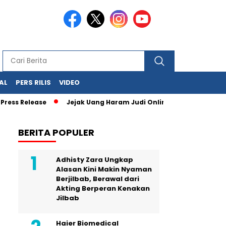
AL
PERS RILIS
VIDEO
ease
Jejak Uang Haram Judi Online Mulai Terbaca, Dana Judi
BERITA POPULER
Adhisty Zara Ungkap
Alasan Kini Makin Nyaman
Berjilbab, Berawal dari
Akting Berperan Kenakan
Jilbab
Haier Biomedical