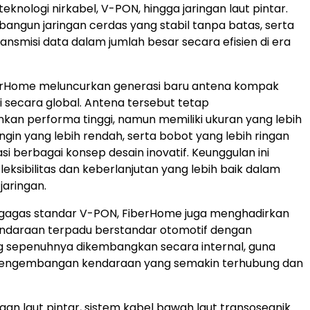
eknologi nirkabel, V-PON, hingga jaringan laut pintar.
mbangun jaringan cerdas yang stabil tanpa batas, serta
nsmisi data dalam jumlah besar secara efisien di era
iberHome meluncurkan generasi baru antena kompak
i secara global. Antena tersebut tetap
an performa tinggi, namun memiliki ukuran yang lebih
ngin yang lebih rendah, serta bobot yang lebih ringan
si berbagai konsep desain inovatif. Keunggulan ini
eksibilitas dan keberlanjutan yang lebih baik dalam
jaringan.
gagas standar V-PON, FiberHome juga menghadirkan
kendaraan terpadu berstandar otomotif dengan
g sepenuhnya dikembangkan secara internal, guna
engembangan kendaraan yang semakin terhubung dan
ngan laut pintar, sistem kabel bawah laut transoseanik