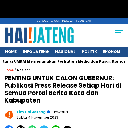
SCROLL TO CONTINUE WITH CONTENT
HOME
INFO JATENG
NASIONAL
POLITIK
EKONOMI
MKM Memenangkan Perhatian Media dan Pasar, Komunikasi Strate
/
Home
Nasional
PENTING UNTUK CALON GUBERNUR:
Publikasi Press Release Setiap Hari di
Semua Portal Berita Kota dan
Kabupaten
Tim Hai Jateng
- Pewarta
Sabtu, 4 November 2023