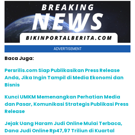
ADVERTISEMENT
Baca Juga:
Persrilis.com Siap Publikasikan Press Release
Anda, Jika Ingin Tampil di Media Ekonomi dan
Bisnis
Kunci UMKM Memenangkan Perhatian Media
dan Pasar, Komunikasi Strategis Publikasi Press
Release
Jejak Uang Haram Judi Online Mulai Terbaca,
Dana Judi Online Rp47,97 Triliun di Kuartal