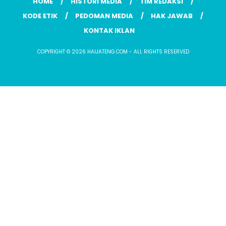
HOME
HISTORI MEDIA
TIM REDAKSI
KODE ETIK
PEDOMAN MEDIA
HAK JAWAB
KONTAK IKLAN
COPYRIGHT © 2026 HAIJATENG.COM - ALL RIGHTS RESERVED