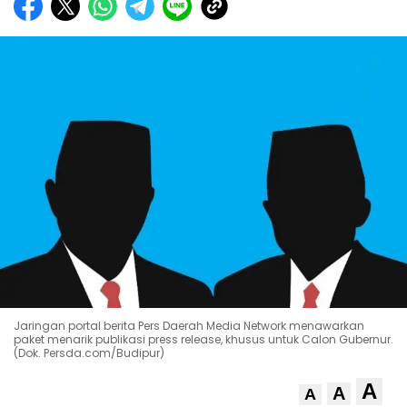
Jaringan portal berita Pers Daerah Media Network menawarkan
paket menarik publikasi press release, khusus untuk Calon Gubernur.
(Dok. Persda.com/Budipur)
A
A
A