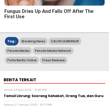
Fungus Dries Up And Falls Off After The
First Use
Tag :
Breaking News
CALON GUBERNUR
Persda Media
Persda Media Network
Porta Berita Online
Press Release
BERITA TERKAIT
Jumat, 24 April 2026 - 12:48 WIB
Tamsil Linrung: Seorang Sahabat, Orang Tua, dan Guru
Selasa, 27 Januari 2026 - 19:27 WIB