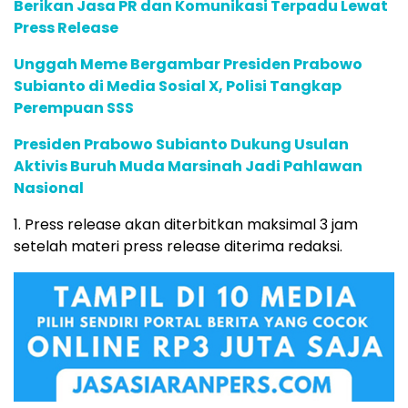
Berikan Jasa PR dan Komunikasi Terpadu Lewat
Press Release
Unggah Meme Bergambar Presiden Prabowo
Subianto di Media Sosial X, Polisi Tangkap
Perempuan SSS
Presiden Prabowo Subianto Dukung Usulan
Aktivis Buruh Muda Marsinah Jadi Pahlawan
Nasional
1. Press release akan diterbitkan maksimal 3 jam
setelah materi press release diterima redaksi.