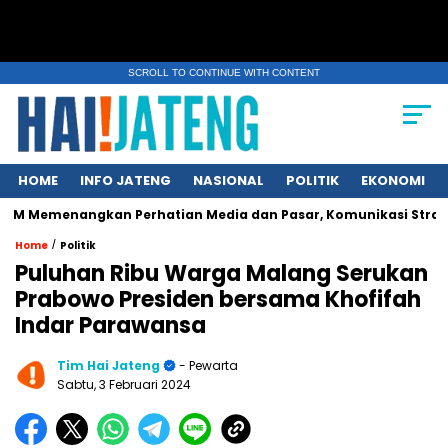
SCROLL TO CONTINUE WITH CONTENT
HOME
INFO JATENG
NASIONAL
POLITIK
EKONOMI
ngkan Perhatian Media dan Pasar, Komunikasi Strategis Publika
/
Home
Politik
Puluhan Ribu Warga Malang Serukan
Prabowo Presiden bersama Khofifah
Indar Parawansa
Tim Hai Jateng
- Pewarta
Sabtu, 3 Februari 2024