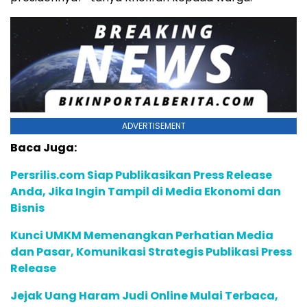
ADVERTISEMENT
Baca Juga:
Persrilis.com Siap Publikasikan Press Release
Anda, Jika Ingin Tampil di Media Ekonomi dan
Bisnis
Kunci UMKM Memenangkan Perhatian Media
dan Pasar, Komunikasi Strategis Publikasi Press
Release
Jejak Uang Haram Judi Online Mulai Terbaca,