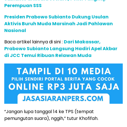
Perempuan SSS
Presiden Prabowo Subianto Dukung Usulan
Aktivis Buruh Muda Marsinah Jadi Pahlawan
Nasional
Baca artikel lainnya di sini :
Dari Makassar,
Prabowo Subianto Langsung Hadiri Apel Akbar
di JCC Temui Ribuan Relawan Muda
“Jangan lupa tanggal 14 ke TPS (tempat
pemungutan suara), nggih,” tutur Khofifah.