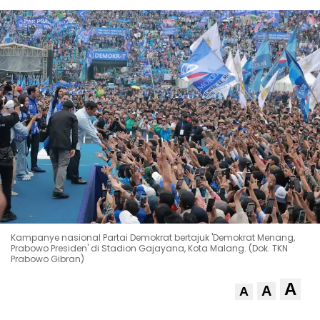
Kampanye nasional Partai Demokrat bertajuk 'Demokrat Menang,
Prabowo Presiden' di Stadion Gajayana, Kota Malang. (Dok. TKN
Prabowo Gibran)
A
A
A