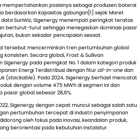
ga mempertahankan posisinya sebagai produsen baterai
ralia berdasarkan kapasitas gabungan
[1]
sejak Maret
 data SunWiz, Sigenergy menempati peringkat teratas
an berturut-turut sehingga menegaskan dominasi pasar
jutan, bukan sekadar pencapaian sesaat.
nal tersebut mencerminkan tren pertumbuhan global
 konsisten. Secara global, Frost & Sullivan
Sigenergy pada peringkat No. 1 dalam kategori produk
panan Energi Terdistribusi dengan fitur
all-in-one
dan
uk (
stackable
). Pada 2024, Sigenergy berhasil mencatat
roduk dengan volume 475 MWh di segmen ini dan
 pasar global sebesar 28,6%.
2022, Sigenergy dengan cepat muncul sebagai salah satu
gan pertumbuhan tercepat di industri penyimpanan
 didorong oleh fokus pada inovasi, keandalan produk,
yang berorientasi pada kebutuhan instalatur.