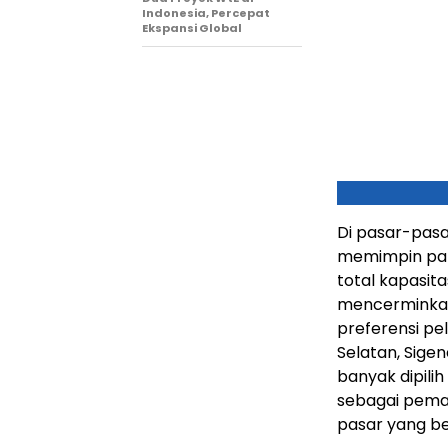
Indonesia, Percepat
Ekspansi Global
Di pasar-pasa
memimpin pan
total kapasit
mencerminkan 
preferensi pel
Selatan, Sige
banyak dipilih
sebagai pema
pasar yang b