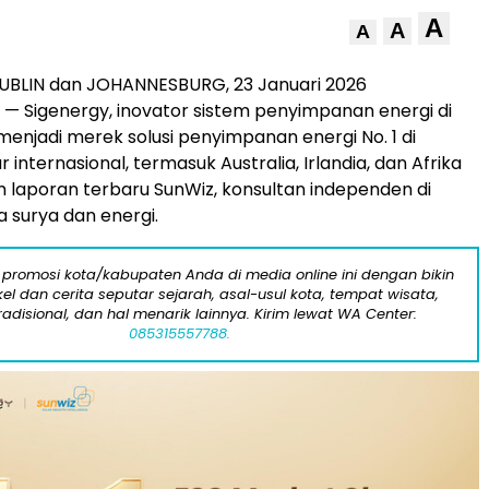
A
A
A
DUBLIN dan JOHANNESBURG
,
23 Januari 2026
— Sigenergy, inovator sistem penyimpanan energi di
 menjadi merek solusi penyimpanan energi No. 1 di
 internasional, termasuk Australia, Irlandia, dan Afrika
m laporan terbaru SunWiz, konsultan independen di
a surya dan energi.
 promosi kota/kabupaten Anda di media online ini dengan bikin
kel dan cerita seputar sejarah, asal-usul kota, tempat wisata,
tradisional, dan hal menarik lainnya. Kirim lewat WA Center:
085315557788.