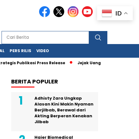
ID
AL
PERS RILIS
VIDEO
blikasi Press Release
Jejak Uang Haram Judi Online Mulai T
BERITA POPULER
Adhisty Zara Ungkap
Alasan Kini Makin Nyaman
Berjilbab, Berawal dari
Akting Berperan Kenakan
Jilbab
Haier Biomedical