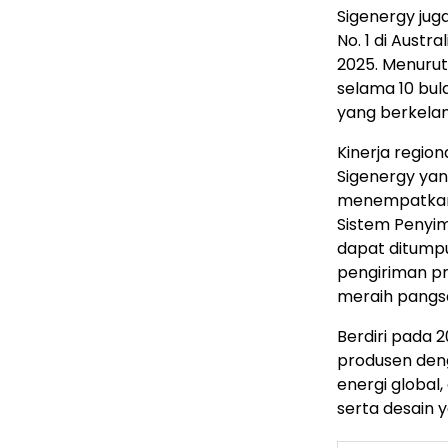
Sigenergy ju
No. 1 di Aust
2025. Menurut
selama 10 bul
yang berkelan
Kinerja regio
Sigenergy yang
menempatkan 
Sistem Penyim
dapat ditump
pengiriman p
meraih pangsa
Berdiri pada 
produsen den
energi global,
serta desain 