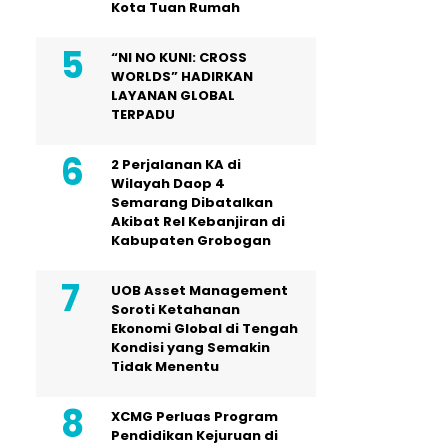
Kota Tuan Rumah
“NI NO KUNI: CROSS
WORLDS” HADIRKAN
LAYANAN GLOBAL
TERPADU
2 Perjalanan KA di
Wilayah Daop 4
Semarang Dibatalkan
Akibat Rel Kebanjiran di
Kabupaten Grobogan
UOB Asset Management
Soroti Ketahanan
Ekonomi Global di Tengah
Kondisi yang Semakin
Tidak Menentu
XCMG Perluas Program
Pendidikan Kejuruan di