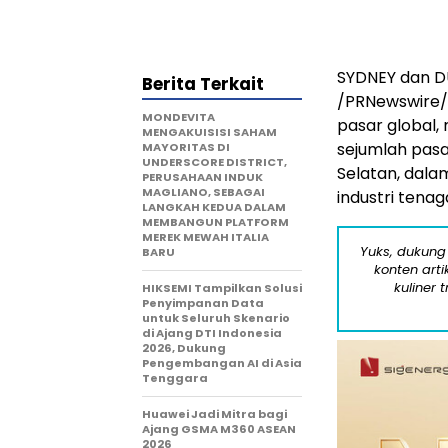
SYDNEY dan 
Berita Terkait
/PRNewswire/ 
MONDEVITA
pasar global,
MENGAKUISISI SAHAM
sejumlah pasar
MAYORITAS DI
UNDERSCORE DISTRICT,
Selatan, dala
PERUSAHAAN INDUK
MAGLIANO, SEBAGAI
industri tenag
LANGKAH KEDUA DALAM
MEMBANGUN PLATFORM
MEREK MEWAH ITALIA
Yuks, dukung
BARU
konten arti
kuliner 
HIKSEMI Tampilkan Solusi
Penyimpanan Data
untuk Seluruh Skenario
di Ajang DTI Indonesia
2026, Dukung
Pengembangan AI di Asia
Tenggara
Huawei Jadi Mitra bagi
Ajang GSMA M360 ASEAN
2026