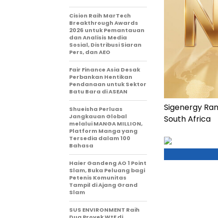
Cision Raih MarTech
Breakthrough Awards
2026 untuk Pemantauan
dan Analisis Media
Sosial, Distribusi Siaran
Pers, dan AEO
Fair Finance Asia Desak
Perbankan Hentikan
Pendanaan untuk Sektor
Batu Bara di ASEAN
Sigenergy Rank
Shueisha Perluas
Jangkauan Global
South Africa
melalui MANGA MILLION,
Platform Manga yang
Tersedia dalam 100
Bahasa
Haier Gandeng AO 1 Point
Slam, Buka Peluang bagi
Petenis Komunitas
Tampil di Ajang Grand
Slam
SUS ENVIRONMENT Raih
Dua Proyek WtE di