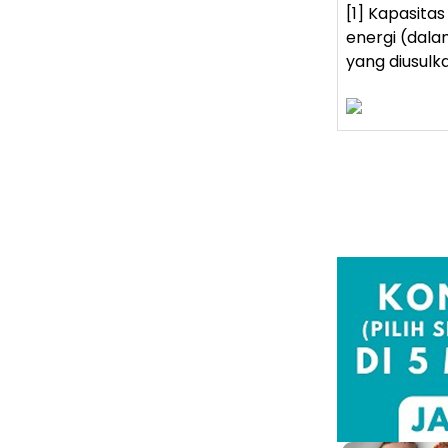
[1] Kapasita
energi (dala
yang diusulka