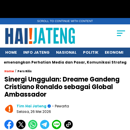
SCROLL TO CONTINUE WITH CONTENT
HOME
INFO JATENG
NASIONAL
POLITIK
EKONOMI
gkan Perhatian Media dan Pasar, Komunikasi Strategis Publikas
/
Home
Pers Rilis
Sinergi Unggulan: Dreame Gandeng
Cristiano Ronaldo sebagai Global
Ambassador
Tim Hai Jateng
- Pewarta
Selasa, 26 Mei 2026