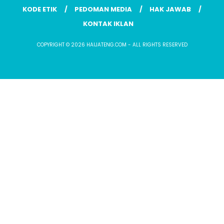
KODE ETIK
PEDOMAN MEDIA
HAK JAWAB
KONTAK IKLAN
COPYRIGHT © 2026 HAIJATENG.COM - ALL RIGHTS RESERVED