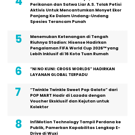
Perikanan dan Satwa Liar A.S. Tolak Petisi
Aktivis Untuk Mencantumkan Monyet Ekor
Panjang Ke Dalam Undang-Undang
Spesies Terancam Punah
Menemukan Ketenangan di Tengah
Riuhnya Stadion: Hisense Hadirkan
Pengalaman FIFA World Cup 2026™ yang
Lebih Inklusif di 16 Kota Tuan Rumah
“NI NO KUNI: CROSS WORLDS” HADIRKAN
LAYANAN GLOBAL TERPADU
“Twinkle Twinkle Sweet Pop Gelato” dari
POP MART Hadir di Lazada dengan
Voucher Eksklusif dan Kejutan untuk
Kolektor
InfiMotion Technology Tampil Perdana ke
Publik, Pamerkan Kapabilitas Lengkap E-
Drive di Wuxi