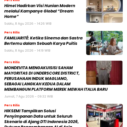
Pers Rilis
Himel Hadirkan Visi Hunian Modern
melalui Kampanye Global “Dream
Home”
Sabtu, 8 Agu 2026 - 14:26 WIB
Pers Rilis
FAMILIARITÉ: Ketika Sinema dan Sastra
Bertemu dalam Sebuah Karya Puitis
Sabtu, 8 Agu 2026 - 14:19 WIB
Pers Rilis
MONDEVITA MENGAKUISISI SAHAM
MAYORITAS DI UNDERSCORE DISTRICT,
PERUSAHAAN INDUK MAGLIANO,
SEBAGAI LANGKAH KEDUA DALAM
MEMBANGUN PLATFORM MEREK MEWAH ITALIA BARU
Jumat, 7 Agu 2026 - 09:32 WIB
Pers Rilis
HIKSEMI Tampilkan Solusi
Penyimpanan Data untuk Seluruh
Skenario di Ajang DTI Indonesia 2026,