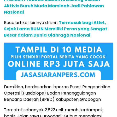
Aktivis Buruh Muda Marsinah Jadi Pahlawan
Nasional
Baca artikel lainnya di sini :
Termasuk bagi Atlet,
Sejak Lama BUMN Memiliki Peran yang Sangat
Besar dalam Dunia Olahraga Nasional
Demikian, berdasarkan laporan Pusat Pengendalian
Operasi (Pusdalops) Badan Penanggulangan
Bencana Daerah (BPBD) Kabupaten Grobogan.
Tercatat sebanyak 2.822 unit rumah terdampak
banjir. Jalan raya Purwodadi-Gubug mengalami