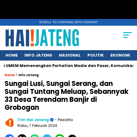
SCROLL TO CONTINUE WITH CONTENT
HOME
INFO JATENG
NASIONAL
POLITIK
EKONOMI
menangkan Perhatian Media dan Pasar, Komunikasi Strategis Pub
/
Home
Info Jateng
Sungai Lusi, Sungai Serang, dan
Sungai Tuntang Meluap, Sebannyak
33 Desa Terendam Banjir di
Grobogan
Tim Hai Jateng
- Pewarta
Rabu, 7 Februari 2024