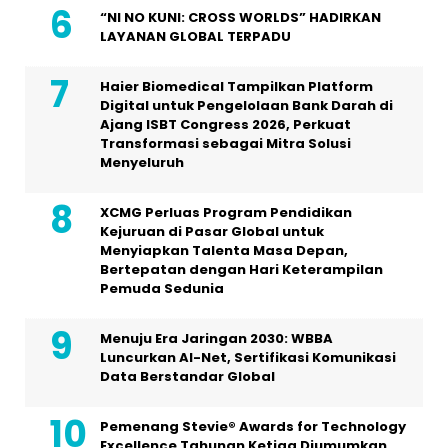
“NI NO KUNI: CROSS WORLDS” HADIRKAN
LAYANAN GLOBAL TERPADU
Haier Biomedical Tampilkan Platform
Digital untuk Pengelolaan Bank Darah di
Ajang ISBT Congress 2026, Perkuat
Transformasi sebagai Mitra Solusi
Menyeluruh
XCMG Perluas Program Pendidikan
Kejuruan di Pasar Global untuk
Menyiapkan Talenta Masa Depan,
Bertepatan dengan Hari Keterampilan
Pemuda Sedunia
Menuju Era Jaringan 2030: WBBA
Luncurkan AI-Net, Sertifikasi Komunikasi
Data Berstandar Global
Pemenang Stevie® Awards for Technology
Excellence Tahunan Ketiga Diumumkan