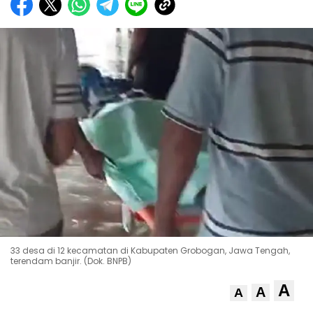
33 desa di 12 kecamatan di Kabupaten Grobogan, Jawa Tengah,
terendam banjir. (Dok. BNPB)
A
A
A