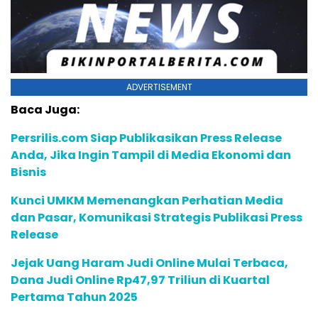
ADVERTISEMENT
Baca Juga:
Persrilis.com Siap Publikasikan Press Release
Anda, Jika Ingin Tampil di Media Ekonomi dan
Bisnis
Kunci UMKM Memenangkan Perhatian Media
dan Pasar, Komunikasi Strategis Publikasi Press
Release
Jejak Uang Haram Judi Online Mulai Terbaca,
Dana Judi Online Rp47,97 Triliun di Kuartal
Pertama Tahun 2025