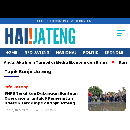
SCROLL TO CONTINUE WITH CONTENT
HOME
INFO JATENG
NASIONAL
POLITIK
EKONOMI
 Anda, Jika Ingin Tampil di Media Ekonomi dan Bisnis
Kunci U
Topik
Banjir Jateng
Info Jateng
BNPB Serahkan Dukungan Bantuan
Operasional untuk 9 Pemerintah
Daerah Terdampak Banjir Jateng
Senin, 18 Maret 2024 - 16:33 WIB