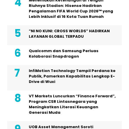
Menemukan Ketenangan di Tengah
Riuhnya Stadion: Hisense Hadirkan
Pengalaman FIFA World Cup 2026™ yang
Lebih Inklusif di 16 Kota Tuan Rumah
“NI NO KUNI: CROSS WORLDS” HADIRKAN
LAYANAN GLOBAL TERPADU
Qualcomm dan Samsung Perluas
Kolaborasi Snapdragon
InfiMotion Technology Tampil Perdana ke
Publik, Pamerkan Kapabilitas Lengkap E-
Drive di Wuxi
VT Markets Luncurkan “Finance Forward”,
Program CSR Lintasnegara yang
Meningkatkan Literasi Keuangan
Generasi Muda
UOB Asset Management Soroti