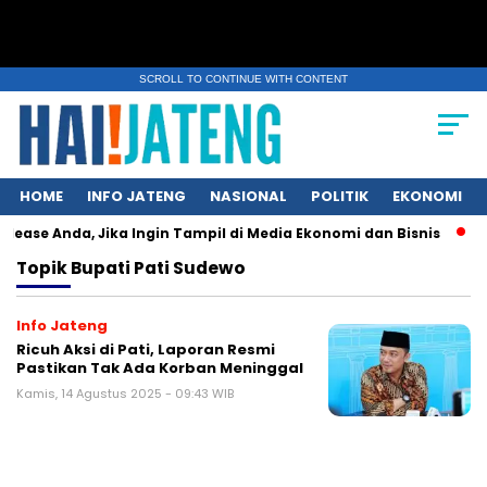
SCROLL TO CONTINUE WITH CONTENT
HOME
INFO JATENG
NASIONAL
POLITIK
EKONOMI
lease Anda, Jika Ingin Tampil di Media Ekonomi dan Bisnis
Ku
Topik
Bupati Pati Sudewo
Info Jateng
Ricuh Aksi di Pati, Laporan Resmi
Pastikan Tak Ada Korban Meninggal
Kamis, 14 Agustus 2025 - 09:43 WIB