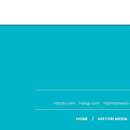
Haiidn.com
Haiup.com
Haiindonesia
HOME
HISTORI MEDIA