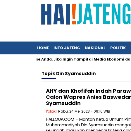
HOME
INFO JATENG
NASIONAL
POLITIK
an Press Release Anda, Jika Ingin Tampil di Media Ekonomi dan Bis
Topik
Din Syamsuddin
AHY dan Khofifah Indah Paraw
Calon Wapres Anies Baswedan
Syamsuddin
Politik
| Rabu, 24 Mei 2023 - 09:16 WIB
HALLOUP.COM – Mantan Ketua Umum Pim
Muhammadiyah Din Syamsuddin mengak
sejumlah masukan mengenai kriteria calo