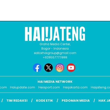
Graha Media Center,
Bogor - Indonesia
editorhaigroup@gmail.com
+628557777888
HAI MEDIA NETWORK
.com
Haiupdate.com
Heisport.com
Heijakarta.com
Haijateng.
TIM REDAKSI
KODE ETIK
PEDOMAN MEDIA
HAK J