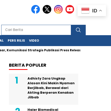
ID
AL
PERS RILIS
VIDEO
unikasi Strategis Publikasi Press Release
Jejak Uang Hara
BERITA POPULER
Adhisty Zara Ungkap
Alasan Kini Makin Nyaman
Berjilbab, Berawal dari
Akting Berperan Kenakan
Jilbab
Haier Biomedical