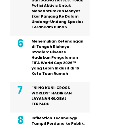
dan Satwa Liar A.S. Tolak
Petisi Aktivis Untuk
Mencantumkan Monyet
Ekor Panjang Ke Dalam
Undang-Undang Spesies
Terancam Punah
Menemukan Ketenangan
di Tengah Riuhnya
Stadion: Hisense
Hadirkan Pengalaman
FIFA World Cup 2026™
yang Lebih Inklusif di 16
Kota Tuan Rumah
“NI NO KUNI: CROSS
WORLDS” HADIRKAN
LAYANAN GLOBAL
TERPADU
InfiMotion Technology
Tampil Perdana ke Publik,