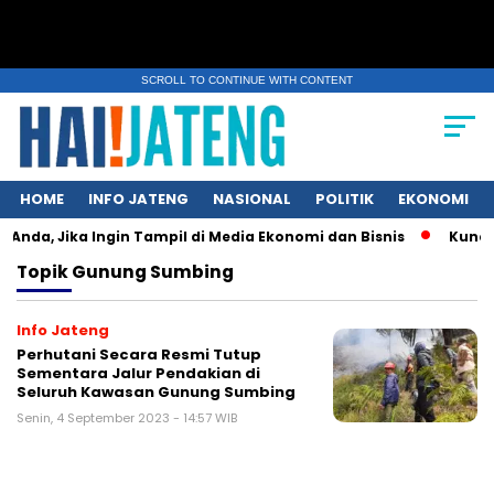
SCROLL TO CONTINUE WITH CONTENT
HOME
INFO JATENG
NASIONAL
POLITIK
EKONOMI
Anda, Jika Ingin Tampil di Media Ekonomi dan Bisnis
Kunci U
Topik
Gunung Sumbing
Info Jateng
Perhutani Secara Resmi Tutup
Sementara Jalur Pendakian di
Seluruh Kawasan Gunung Sumbing
Senin, 4 September 2023 - 14:57 WIB