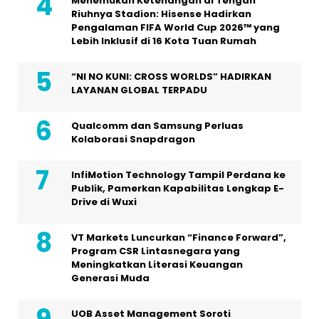
Menemukan Ketenangan di Tengah
Riuhnya Stadion: Hisense Hadirkan
Pengalaman FIFA World Cup 2026™ yang
Lebih Inklusif di 16 Kota Tuan Rumah
“NI NO KUNI: CROSS WORLDS” HADIRKAN
LAYANAN GLOBAL TERPADU
Qualcomm dan Samsung Perluas
Kolaborasi Snapdragon
InfiMotion Technology Tampil Perdana ke
Publik, Pamerkan Kapabilitas Lengkap E-
Drive di Wuxi
VT Markets Luncurkan “Finance Forward”,
Program CSR Lintasnegara yang
Meningkatkan Literasi Keuangan
Generasi Muda
UOB Asset Management Soroti