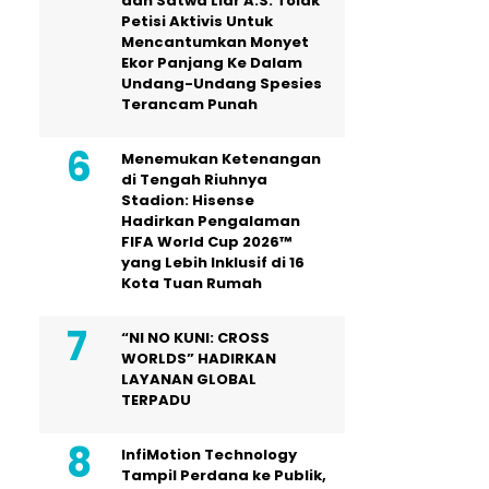
dan Satwa Liar A.S. Tolak
Petisi Aktivis Untuk
Mencantumkan Monyet
Ekor Panjang Ke Dalam
Undang-Undang Spesies
Terancam Punah
Menemukan Ketenangan
di Tengah Riuhnya
Stadion: Hisense
Hadirkan Pengalaman
FIFA World Cup 2026™
yang Lebih Inklusif di 16
Kota Tuan Rumah
“NI NO KUNI: CROSS
WORLDS” HADIRKAN
LAYANAN GLOBAL
TERPADU
InfiMotion Technology
Tampil Perdana ke Publik,