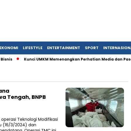
EKONOMI
LIFESTYLE
ENTERTAINMENT
SPORT
INTERNASION
is
Kunci UMKM Memenangkan Perhatian Media dan Pasar, Komu
ana
awa Tengah, BNPB
perasi Teknologi Modifikasi
u (16/3/2024) dan
mendatang. Operasi TMC ini…