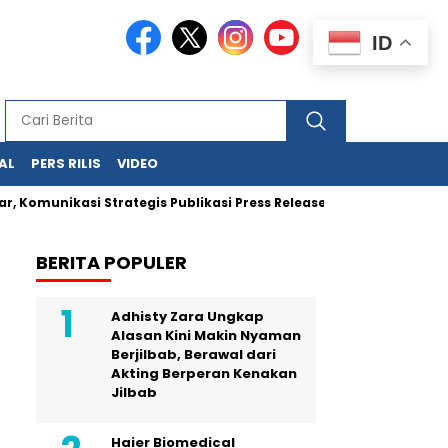
ID
AL
PERS RILIS
VIDEO
nikasi Strategis Publikasi Press Release
Jejak Uang Haram
BERITA POPULER
Adhisty Zara Ungkap
Alasan Kini Makin Nyaman
Berjilbab, Berawal dari
Akting Berperan Kenakan
Jilbab
Haier Biomedical