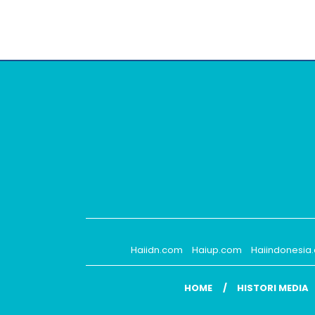
Haiidn.com
Haiup.com
Haiindonesia
HOME
HISTORI MEDIA