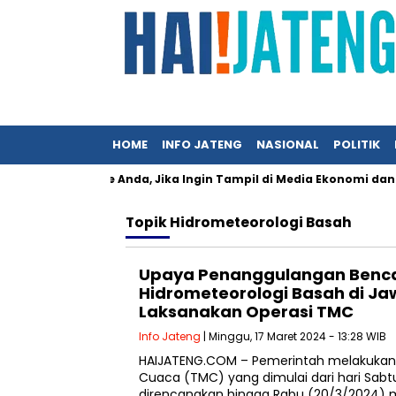
HOME
INFO JATENG
NASIONAL
POLITIK
n Press Release Anda, Jika Ingin Tampil di Media Ekonomi dan Bisn
Topik
Hidrometeorologi Basah
Upaya Penanggulangan Benc
Hidrometeorologi Basah di J
Laksanakan Operasi TMC
Info Jateng
| Minggu, 17 Maret 2024 - 13:28 WIB
HAIJATENG.COM – Pemerintah melakukan o
Cuaca (TMC) yang dimulai dari hari Sabt
direncanakan hingga Rabu (20/3/2024) 