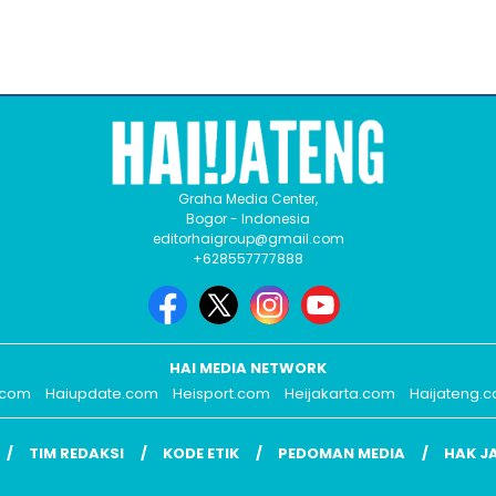
Graha Media Center,
Bogor - Indonesia
editorhaigroup@gmail.com
+628557777888
HAI MEDIA NETWORK
.com
Haiupdate.com
Heisport.com
Heijakarta.com
Haijateng.
TIM REDAKSI
KODE ETIK
PEDOMAN MEDIA
HAK J