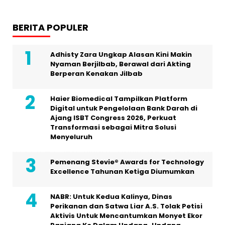
BERITA POPULER
Adhisty Zara Ungkap Alasan Kini Makin
Nyaman Berjilbab, Berawal dari Akting
Berperan Kenakan Jilbab
Haier Biomedical Tampilkan Platform
Digital untuk Pengelolaan Bank Darah di
Ajang ISBT Congress 2026, Perkuat
Transformasi sebagai Mitra Solusi
Menyeluruh
Pemenang Stevie® Awards for Technology
Excellence Tahunan Ketiga Diumumkan
NABR: Untuk Kedua Kalinya, Dinas
Perikanan dan Satwa Liar A.S. Tolak Petisi
Aktivis Untuk Mencantumkan Monyet Ekor