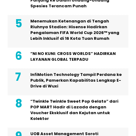
Panjang Ke Dalam Undang-Undang
Spesies Terancam Punah
Menemukan Ketenangan di Tengah
Riuhnya Stadion: Hisense Hadirkan
Pengalaman FIFA World Cup 2026™ yang
Lebih Inklusif di 16 Kota Tuan Rumah
“NI NO KUNI: CROSS WORLDS” HADIRKAN
LAYANAN GLOBAL TERPADU
InfiMotion Technology Tampil Perdana ke
Publik, Pamerkan Kapabilitas Lengkap E-
Drive di Wuxi
“Twinkle Twinkle Sweet Pop Gelato” dari
POP MART Hadir di Lazada dengan
Voucher Eksklusif dan Kejutan untuk
Kolektor
UOB Asset Management Soroti