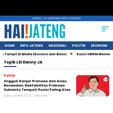
SCROLL TO CONTINUE WITH CONTENT
HOME
INFO JATENG
NASIONAL
POLITIK
EKONOMI
n Tampil di Media Ekonomi dan Bisnis
Kunci UMKM Memenangka
Topik
LSI Denny JA
Politik
Ungguli Ganjar Pranowo dan Anies
Baswedan, Elektabilitas Prabowo
Subianto Tempati Posisi Paling Atas
Sabtu, 20 Mei 2023 - 08:51 WIB