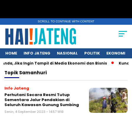
SCROLL TO CONTINUE WITH CONTENT
HOME
INFO JATENG
NASIONAL
POLITIK
EKONOMI
Anda, Jika Ingin Tampil di Media Ekonomi dan Bisnis
Kunci UM
Topik
Samanhuri
Info Jateng
Perhutani Secara Resmi Tutup
Sementara Jalur Pendakian di
Seluruh Kawasan Gunung Sumbing
Senin, 4 September 2023 - 14:57 WIB